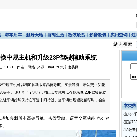
战
|
养车用车
|
越野天地
|
自驾生活
|
改装欣赏
|
影音改装
|
实用查询
|
违
0更换中规主机和升级23P驾驶辅助系统
点击：
1031
作者：网络 来源：myt126汽车改装网
0更换中规主机可以增加多新版本高德导航、实景导航、语音交互功能
等等。 原厂行车记录仪，插上U盘就可以存储录像 23P驾驶辅助
以让车辆始终保持在车道中间行驶。当车辆出现轻微偏移时，会自
本类热
·
宝马3系
可以增加多新版本高德导航、实景导航、语音交互功能 您好奔
·
宝骏7
等。
·
18款