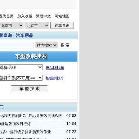
设为首页
加入收藏
繁體中文
网站地图
章查询
|
汽车用品
门
远程无损刷出CarPlay并安装无线WiFi
07-03
30舒适版加装日行灯
12-04
普拉多中规升级后挂备胎安装作业
07-23