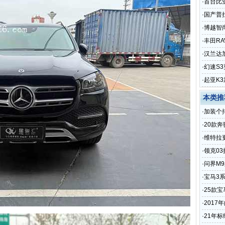
·
首台比
·
国产普
·
博越智
·
丰田R
·
汉兰达
·
幻速S
·
起亚K
本类推
·
加装个
·
20款奔
辅助系
·
维特拉
·
领克03
·
问界M
·
宝马3
·
25款宝
·
2017
·
21年标