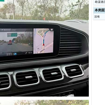
·
欧蓝德
本类固
没有