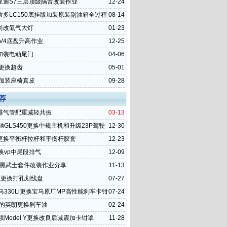
亚迪S7三层顶级隔音改装作业
12-24
拉多LC150底挂版加装原装副油箱全过程
08-14
尚改氙气大灯
01-23
AV4底盘升高作业
12-25
加装电动尾门
04-06
3更换超齿
05-01
3加装座椅真皮
09-28
荐
排气管配重减轻共振
03-13
驰GLS450更换中规主机和升级23P驾驶
12-30
统
更换平衡杆拉杆和平衡杆胶套
12-23
换vp中尾段排气
12-09
9黑武士套件改装作业分享
11-13
系更换打孔划线盘
07-27
马330Li更换宝马原厂MP高性能刹车卡钳
07-24
年的英朗更换刹车油
02-24
续Model Y更换改良后减震加卡钳罩
11-28