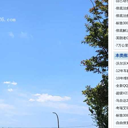
·
自己动
·
彻底治
·
彻底治愈
·
标致3
·
彻底解
·
英朗老
·
7万公
本类推
·
沃尔沃X
·
12年车
·
10年
·
全新Q
·
超级V
·
马自达
·
奇瑞艾
·
标致3
·
自由侠