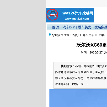
首 页
|
汽车DIY
|
香车美女
|
改装实
您现在的位置：
首页
>>
养车用车
>> 内容
沃尔沃XC60
时间：2026/5/27 
核心提示：
不知不觉我的2023款沃
养时师傅就帮我全车细致检查，重点指出
雨天路况会有安全隐患，建议我尽早更换
时间再安排。时隔三周，...