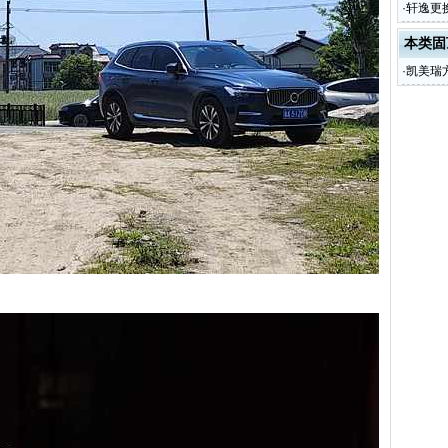
·
轩逸更
本类固
·
凯美瑞