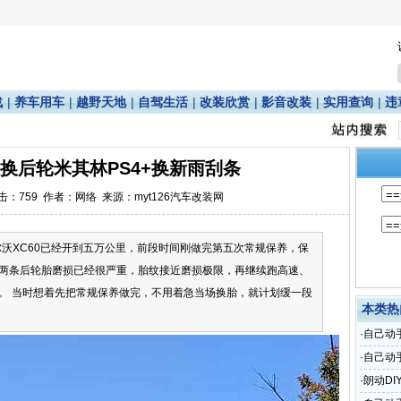
战
|
养车用车
|
越野天地
|
自驾生活
|
改装欣赏
|
影音改装
|
实用查询
|
违
更换后轮米其林PS4+换新雨刮条
点击：
759
作者：网络 来源：myt126汽车改装网
尔沃XC60已经开到五万公里，前段时间刚做完第五次常规保养，保
两条后轮胎磨损已经很严重，胎纹接近磨损极限，再继续跑高速、
。 当时想着先把常规保养做完，不用着急当场换胎，就计划缓一段
本类热
·
自己动
·
自己动
达
·
朗动DI