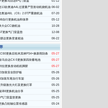
手更换马自达6气门室盖
01-12
愈13款奥迪A4L过渡量产型发动机烧机油
06-02
奥迪A6L（C6）2.0T严重烧机油
07-20
008自行更换机油和保养
05-12
决大众CC烧机油
10-28
GT更换气门室盖垫
12-08
里骐达更换变速箱油
06-22
荐
C60更换后轮米其林PS4+换新雨刮条
05-27
龄马自达CX-5更换第四块蓄电池
05-27
维特拉更换发动机机脚胶
05-27
Q3加装安全防护板
05-26
23加装车尾自行车架
05-26
2升级激光大灯及更换灯罩
05-25
瑞泽8更换机油分享
05-25
08气门室盖垫更换
05-25
更换凸轮轴位置传感器
05-24