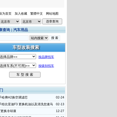
设为首页
加入收藏
繁體中文
网站地图
章查询
|
汽车用品
门
手哈弗H2换空调滤芯
02-24
手给比亚迪F3 更换机油以及清洗怠速马
02-13
Y更换冷却液
12-27