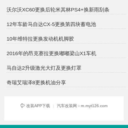
沃尔沃XC60更换后轮米其林PS4+换新雨刮条
12年车龄马自达CX-5更换第四块蓄电池
10年维特拉更换发动机机脚胶
2016年的昂克赛拉更换嘟嘟梁山X1车机
马自达2升级激光大灯及更换灯罩
奇瑞艾瑞泽8更换机油分享
改装APP下载
|
汽车改装网
★
m.myt126.com