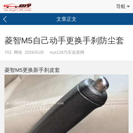
导航
文章正文
菱智M5自己动手更换手刹防尘套
702
网络 2026/5/28 myt126汽车改装网
菱智M5更换新手刹皮套