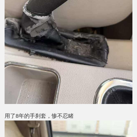
用了8年的手刹套，惨不忍睹