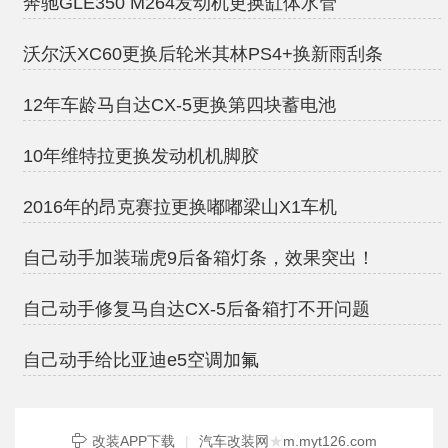
奔驰GLE350 M264发动机更换缸体水管
沃尔沃XC60更换后轮米其林PS4+换新雨刮条
12年车龄马自达CX-5更换第四块蓄电池
10年维特拉更换发动机机脚胶
2016年的昂克赛拉更换嘟嘟梁山X1车机
自己动手加装瑞虎9后备箱灯条，效果突出！
自己动手修复马自达CX-5后备箱打不开问题
自己动手给比亚迪e5空调加氟
改装APP下载
|
汽车改装网
★
m.myt126.com