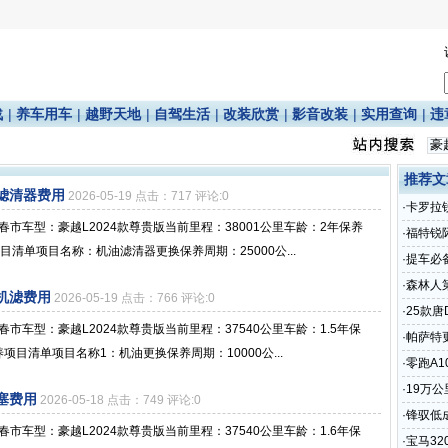
战
|
养车用车
|
越野天地
|
自驾生活
|
改装欣赏
|
影音改装
|
实用查询
|
违
推荐文
油滤清器费用
2026-05-19 点击：717 评论:0
·
卡罗拉
春市车型：豪越L2024款尊贵版当前里程：38001公里车龄：2年保养
·
福特锐
养项目清单项目名称：机油滤清器更换保养周期：25000公...
·
提车必
·
森林人
油机滤费用
2026-05-19 点击：766 评论:0
·
25款唐
春市车型：豪越L2024款尊贵版当前里程：37540公里车龄：1.5年保
·
帕萨特
保养项目清单项目名称1：机油更换保养周期：10000公...
·
零跑A1
·
19万
花塞费用
2026-05-18 点击：749 评论:0
·
锋驭低
春市车型：豪越L2024款尊贵版当前里程：37540公里车龄：1.6年保
单
·
宝马3