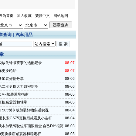
设为首页
加入收藏
繁體中文
网站地图
章查询
|
汽车用品
章
锐放先锋版双擎的选配记录
08-07
际更换轮胎
08-07
备加装好物分享
08-06
第二次更换大力鼓密封圈
08-06
DM-i加装避坑指南
08-05
更换减震器和轴承
08-05
0 505悦享版加装好物实话实说
08-04
公里长安CS75更换后减震及小连杆
08-04
成本加装驾驶位车顶眼镜盒 自己DIY很简
08-03
20更换前后减震器和稳定杆
08-03