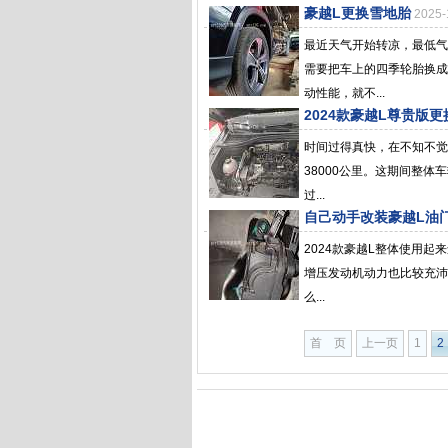
豪越L更换雪地胎
2025
最近天气开始转凉，最低气
需要把车上的四季轮胎换成
动性能，就不...
2024款豪越L尊贵版
时间过得真快，在不知不觉
38000公里。这期间整体
过...
自己动手改装豪越L油
2024款豪越L整体使用起
增压发动机动力也比较充沛
么...
首 页
上一页
1
2