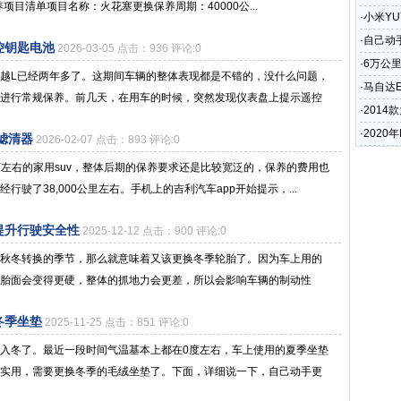
保养项目清单项目名称：火花塞更换保养周期：40000公...
·
小米Y
·
自己动
控钥匙电池
2026-03-05 点击：936 评论:0
简单
·
6万公
越L已经两年多了。这期间车辆的整体表现都是不错的，没什么问题，
·
马自达
进行常规保养。前几天，在用车的时候，突然发现仪表盘上提示遥控
·
201
·
2020
油滤清器
2026-02-07 点击：893 评论:0
0万左右的家用suv，整体后期的保养要求还是比较宽泛的，保养的费用也
行驶了38,000公里左右。手机上的吉利汽车app开始提示，...
提升行驶安全性
2025-12-12 点击：900 评论:0
秋冬转换的季节，那么就意味着又该更换冬季轮胎了。因为车上用的
胎面会变得更硬，整体的抓地力会更差，所以会影响车辆的制动性
冬季坐垫
2025-11-25 点击：851 评论:0
入冬了。最近一段时间气温基本上都在0度左右，车上使用的夏季坐垫
实用，需要更换冬季的毛绒坐垫了。下面，详细说一下，自己动手更