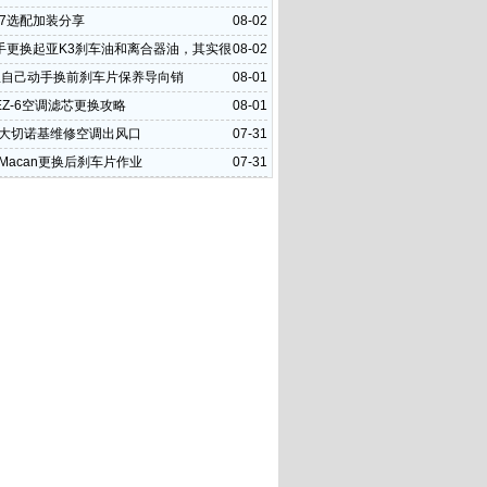
U7选配加装分享
08-02
手更换起亚K3刹车油和离合器油，其实很
08-02
里自己动手换前刹车片保养导向销
08-01
EZ-6空调滤芯更换攻略
08-01
4款大切诺基维修空调出风口
07-31
年Macan更换后刹车片作业
07-31