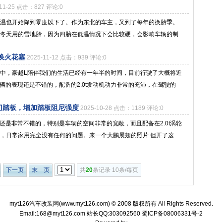
-11-25 点击：827 评论:0
温也开始降到零度以下了。作为东北的车主，又到了每年的换胎季。
冬天用的雪地胎，因为四胎在低温情况下会比较硬，会影响车辆的制
更换火花塞
2025-11-12 点击：939 评论:0
中，豪越L陪伴我们的生活已经有一年半的时间，目前行驶了大概将近
车辆的表现还是不错的，配备的2.0t发动机动力非常的充沛，在驾驶的
门踏板，增加踏板阻尼强度
2025-10-28 点击：1189 评论:0
来还是非常不错的，特别是车辆的空间非常的宽敞，而且配备在2.0t涡轮
，日常家用完全没有任何的问题。来一个大鹏展翅的照片 但开了这
下一页
末 页
共
20
条记录 10条/每页
myt126汽车改装网(
www.myt126.com
) © 2008 版权所有 All Rights Reserved.
Email:168@myt126.com 站长QQ:303092560
蜀ICP备08006331号-2