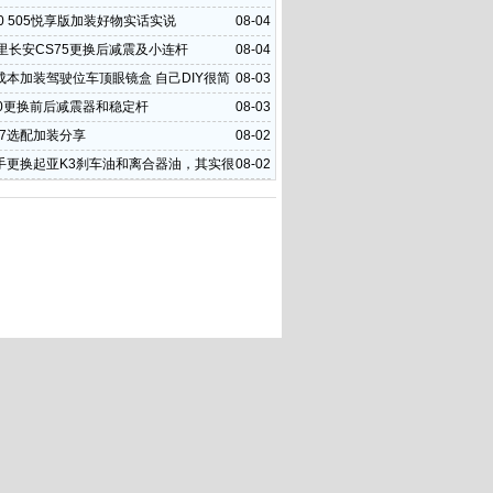
0 505悦享版加装好物实话实说
08-04
公里长安CS75更换后减震及小连杆
08-04
成本加装驾驶位车顶眼镜盒 自己DIY很简
08-03
20更换前后减震器和稳定杆
08-03
U7选配加装分享
08-02
手更换起亚K3刹车油和离合器油，其实很
08-02