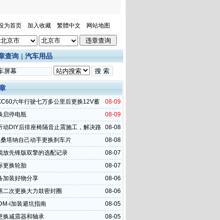
设为首页
加入收藏
繁體中文
网站地图
章查询
|
汽车用品
章
XC60六年行驶七万多公里后更换12V蓄
08-09
得
换启停电瓶
08-09
昕动DIY后排座椅隔音止震施工，解决路
08-08
频共鸣
里桑塔纳自己动手更换刹车片
08-08
锐放先锋版双擎的选配记录
08-07
际更换轮胎
08-07
备加装好物分享
08-06
第二次更换大力鼓密封圈
08-06
DM-i加装避坑指南
08-05
更换减震器和轴承
08-05