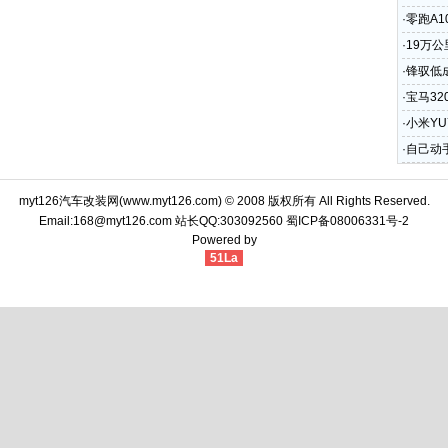
·
零跑A1
·
19万
·
锋驭低
单
·
宝马3
·
小米Y
·
自己动
简单
myt126汽车改装网(
www.myt126.com
) © 2008 版权所有 All Rights Reserved.
Email:168@myt126.com 站长QQ:303092560
蜀ICP备08006331号-2
Powered by
51La