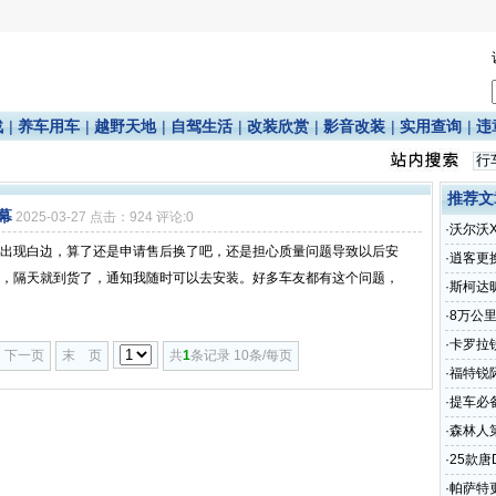
战
|
养车用车
|
越野天地
|
自驾生活
|
改装欣赏
|
影音改装
|
实用查询
|
违
推荐文
幕
2025-03-27 点击：924 评论:0
·
沃尔沃
出现白边，算了还是申请售后换了吧，还是担心质量问题导致以后安
电池心
·
逍客更
，隔天就到货了，通知我随时可以去安装。好多车友都有这个问题，
·
斯柯达
噪、低
·
8万公
·
卡罗拉
下一页
末 页
共
1
条记录 10条/每页
·
福特锐
·
提车必
·
森林人
·
25款唐
·
帕萨特