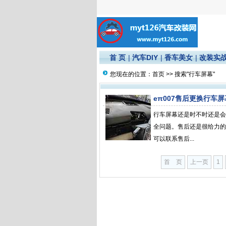
首 页
|
汽车DIY
|
香车美女
|
改装实
您现在的位置：
首页
>> 搜索"行车屏幕"
eπ007售后更换行车屏
行车屏幕还是时不时还是会
全问题。售后还是很给力的
可以联系售后...
首 页
上一页
1