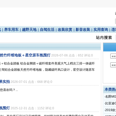
战
|
养车用车
|
越野天地
|
自驾生活
|
改装欣赏
|
影音改装
|
实用查询
|
违
天然竹纤维地板＋星空原车氛围灯
2026-07-06 点击：652 评论:0
板＋铝合金踏板 铝合金脚踏＋碳纤维套件美观大气上档次三排一体碳纤
 主驾铝合金踏板天然竹纤维地板，隐藏碳纤风口设计，星空设计随原车
果实拍
2026-07-01 点击：668 评论:0
本类热
喜欢吗？...
·
名爵M
·
比亚迪
氛围灯
2025-12-31 点击：1152 评论:0
·
2019