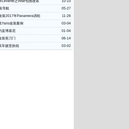
Levante之vstar包围改装
10-10
安装导航
05-27
r改装2017年Panamera涡轮
11-26
Yaris改装案例
03-04
的蓝博基尼
01-04
改装剪刀门
06-14
装车披坚执锐
03-02