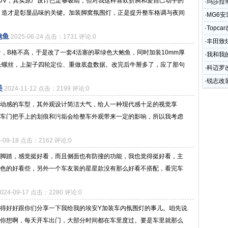
SUV，其实原厂设计已足够吸睛，但对我这样喜欢折腾和爱自己动手的
·
玛莎拉蒂
 造才是彰显品味的关键。加装脚窝氛围灯，正是提升整车格调与夜间
·
MG6
·
Topca
鲍鱼
2025-06-24 点击：1731 评论:0
·
丰田致炫
看，B格不高，于是改了一套4活塞的翠绿色大鲍鱼，同时加装10mm厚
·
我和我
长螺丝，上架子四轮定位、重做底盘数据。改完后牛掰多了，应了那句
·
科迈罗
·
锐志改
美
2024-11-12 点击：2199 评论:0
动感的车型，其外观设计简洁大气，给人一种现代感十足的视觉享
车门把手上的划痕和污垢会给整车外观带来一定的影响，所以我考虑
4-09-18 点击：2162 评论:0
脚踏，感觉挺好看，而且侧面也有防撞的功能，我也觉得挺好看，主
色的好看些，另外一个车友装的星星款没有那么好看不搭配，看完车
2024-09-17 点击：2280 评论:0
得好好跟你们分享一下我给我的埃安Y加装车内氛围灯的事儿。咱先说
你想啊，每天开车出门，大部分时间都在车里度过。要是车里就那么