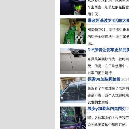
凡尔赛C5X作为一款跨界
车主而言，细节处的氛围营
用车仪...
爆改阿基波罗4活塞大
刚提领克01，觉得卡钳难
的铝合金锻造法兰 原厂加
话:...
DIY加装让爱车更加完
东风风神奕炫作为一款时尚
受。但是，在日常使用中，
对车门把手进行...
探索06加装脚踏板
202
最近看了车友加装了老六的
要是不贵，我个人觉得纯黑
友发的之后感...
埃安y加装车内氛围灯
嘿，各位车友们！今天我可
说为啥要装这个氛围灯哈。