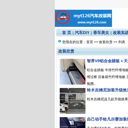
首 页
|
汽车DIY
|
香车美女
|
改装实
您现在的位置：
首页
>>
改装欣赏
>> 列表
改装欣赏
智界V9铝合金踏板＋
铝合金踏板 中排竹纤维地
维过桥 后备箱竹纤维地板
氛围...
铃木吉姆尼加装升级效
铃木吉姆尼这几款升级效果您
自己动手给凡尔赛加装