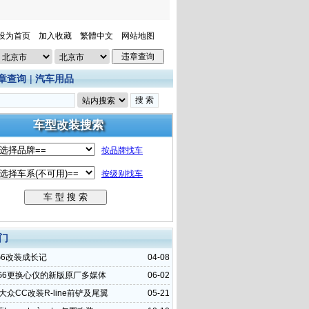
设为首页
加入收藏
繁體中文
网站地图
章查询
|
汽车用品
门
G6改装成长记
04-08
G6更换心仪的新版原厂多媒体
06-02
款大众CC改装R-line前铲及尾翼
05-21