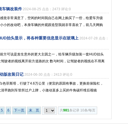
升级车辆改装件
2024-08-25 点击：2473 评论:0
感觉非常满意了，空闲的时间我自己在网上购买了一些，给爱车升级
小小的改动吧，本身车辆的外观跟造型我就非常喜欢了，前几天网购
装HUD抬头显示，将各种重要信息显示在玻璃上
2024-07-28 点击：
前方可说是发生意外的更大主因之一，给车辆升级加装一套HUD抬头
让驾驶者的视线离开前方道路的次 数与时间，让驾驶者的视线在不用离
运动版改装日记
2024-06-30 点击：2413 评论:0
友的白色菲斯塔，行驶了4.6万公里（便宜的原因有事故，更换前保险杠，
大清早跑到车管所过户上牌，小激动某多上买的牛角碳纤维后视镜
5
6
下一页
末 页
共
981
条记录 10条/每页