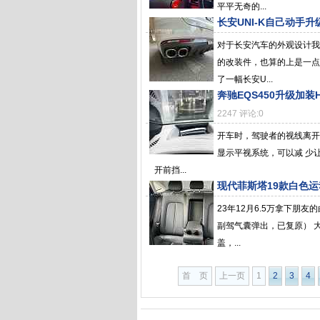
平平无奇的...
长安UNI-K自己动手
对于长安汽车的外观设计我
的改装件，也算的上是一点
了一幅长安U...
奔驰EQS450升级加
2247 评论:0
开车时，驾驶者的视线离开
显示平视系统，可以减 少
开前挡...
现代菲斯塔19款白色
23年12月6.5万拿下朋
副驾气囊弹出，已复原） 
盖，...
首 页
上一页
1
2
3
4