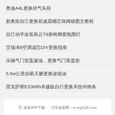
奥迪A4L更换排气头段
新奥拓自己更换前减震桶芯保姆级图文教程
自己动手改装风云T9座椅脚窝氛围灯
艾瑞泽8空调滤芯DIY更换指南
乐驰气门室盖渗油，更换气门室盖垫
5.5w公里自吸天籁更换波箱油
雷克萨斯ES300h卓越版自行更换木纹内饰条
改装APP下载
|
汽车改装网
★
m.myt126.com