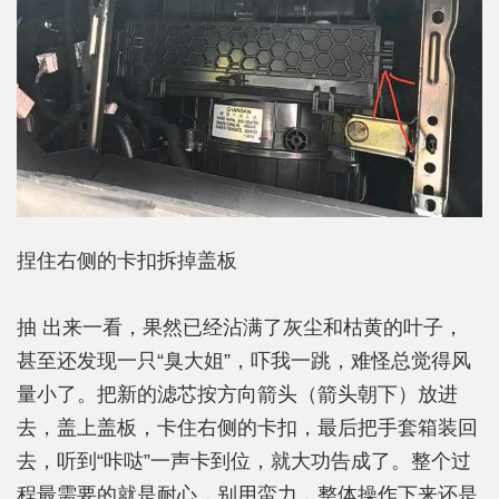
捏住右侧的卡扣拆掉盖板
抽 出来一看，果然已经沾满了灰尘和枯黄的叶子，
甚至还发现一只“臭大姐”，吓我一跳，难怪总觉得风
量小了。把新的滤芯按方向箭头（箭头朝下）放进
去，盖上盖板，卡住右侧的卡扣，最后把手套箱装回
去，听到“咔哒”一声卡到位，就大功告成了。整个过
程最需要的就是耐心，别用蛮力，整体操作下来还是