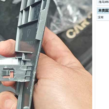
·
海马M
本类固
没有