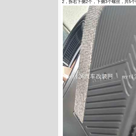
2，拆右下侧2个，下侧3个螺丝，共5