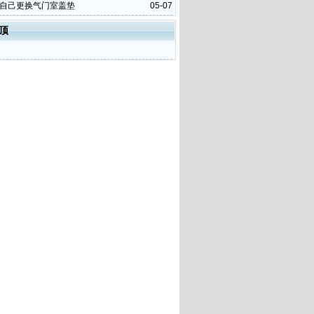
6自己更换气门室盖垫
05-07
顶