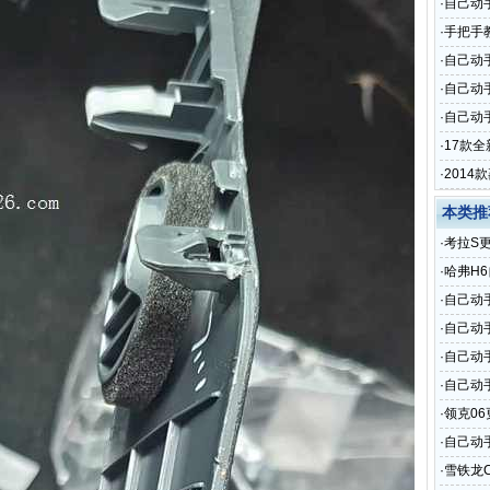
·
自己动
·
手把手
·
自己动
·
自己动
·
自己动手
·
17款
·
201
本类推
·
考拉S
·
哈弗H
·
自己动
·
自己动
·
自己动
·
自己动手
·
领克0
·
自己动
·
雪铁龙