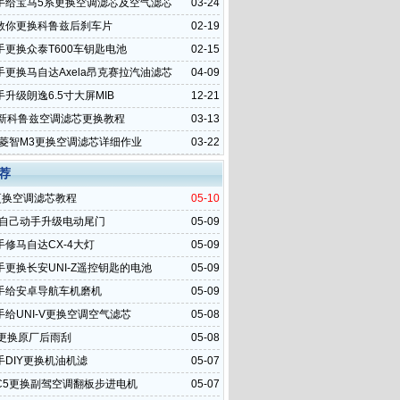
手给宝马5系更换空调滤芯及空气滤芯
03-24
教你更换科鲁兹后刹车片
02-19
手更换众泰T600车钥匙电池
02-15
手更换马自达Axela昂克赛拉汽油滤芯
04-09
升级朗逸6.5寸大屏MIB
12-21
全新科鲁兹空调滤芯更换教程
03-13
4款菱智M3更换空调滤芯详细作业
03-22
荐
更换空调滤芯教程
05-10
6自己动手升级电动尾门
05-09
手修马自达CX-4大灯
05-09
手更换长安UNI-Z遥控钥匙的电池
05-09
手给安卓导航车机磨机
05-09
给UNI-V更换空调空气滤芯
05-08
6更换原厂后雨刮
05-08
手DIY更换机油机滤
05-07
C5更换副驾空调翻板步进电机
05-07