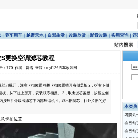
战
|
养车用车
|
越野天地
|
自驾生活
|
改装欣赏
|
影音改装
|
实用查询
|
违
拉S更换空调滤芯教程
点击：
770
作者：网络 来源：myt126汽车改装网
螺丝刀撬开，注意卡扣位置 根据卡扣位置撬开右侧盖板 2，拆右下侧
面板，从下往上掰开，安装顺序相反。 3，取出滤芯盖板，按压左侧
内按压往外取出滤芯下内部压缩机 4，取出旧滤芯，往外拉旧的好
本类热
·
花费几
注意卡扣位置
·
自己动
·
自己动