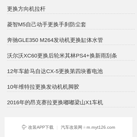
更换方向机拉杆
菱智M5自己动手更换手刹防尘套
奔驰GLE350 M264发动机更换缸体水管
沃尔沃XC60更换后轮米其林PS4+换新雨刮条
12年车龄马自达CX-5更换第四块蓄电池
10年维特拉更换发动机机脚胶
2016年的昂克赛拉更换嘟嘟梁山X1车机
改装APP下载
|
汽车改装网
★
m.myt126.com