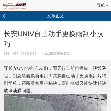
导航
文章正文
长安UNIV自己动手更换雨刮小技
巧
693
网络 2026/5/29 myt126汽车改装网
开长安UNI?V的车友们，雨天行车前挡模糊、视线受
阻，别总急着换新雨刮！其实自己动手更换雨刮片特
别简单，还藏着实用小秘诀，既能省钱又能快速解决
玻璃油膜问题。