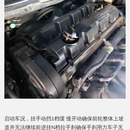
启动车况，挂手动挡1档缓 慢开动确保前轮整体上坡
道并无法继续前进挂N档拉手刹确保手刹用力车子无