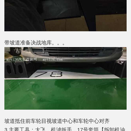
带坡道准备决战地库。。。
坡道抵住前车轮目视坡道中心和车轮中心对齐
3.主要工具：大飞，机滤扳手，17号套筒【拆卸机油