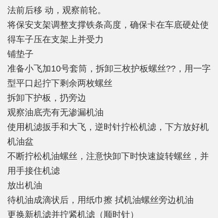
法前后移 动，观察前轮。
将保安支架调整支撑铁条高度，确保卡在车底硬处使
得车子压在支架上并受力
铺垫子
准备小飞加10号套筒，拆卸三枚护板螺丝??，用一字
型平口起拧下剩余两枚螺丝
拆卸下护板，扔旁边
观察油底壳有无渗漏机油
使用机滤扳手和大飞，逆时针拧松机滤，下方放好机
机油盆
不断拧松机油螺丝，注意快卸下时快速旋转螺丝，并
用手接住机滤
放出机油
待机油成滴状后，用纸巾擦 拭机油螺丝旁边机油
更换新机滤并拧紧机滤（顺时针）