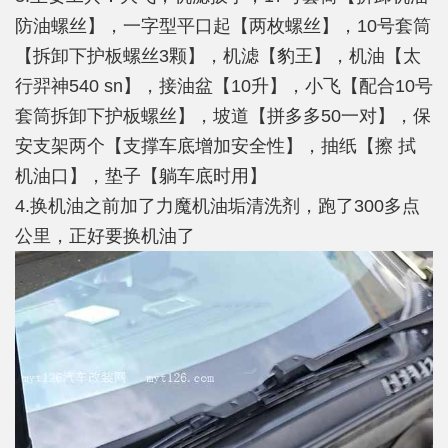
防油螺丝】，一字型平口起【两枚螺丝】，10号套筒
【拆卸下护板螺丝3颗】，机滤【豹王】，机油【太
行羿神540 sn】，接油盆【10升】，小飞【配合10号
套筒拆卸下护板螺丝】，坡道【拼多多50一对】，保
安支架两个【支撑车底增加安全性】，抽纸【擦 拭
机油口】，垫子【躺车底时用】
4.换机油之前加了力魔机油垢清洗剂，跑了300多点
公里，正好要换机油了