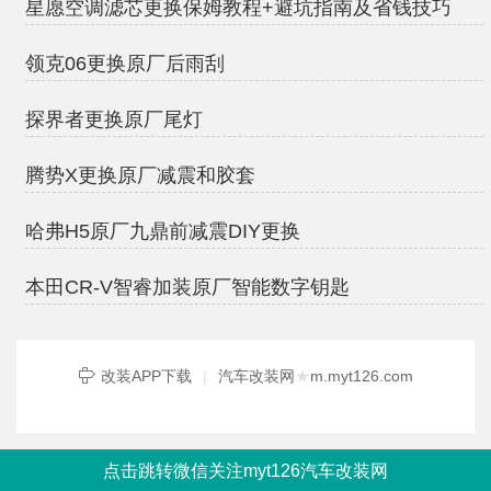
星愿空调滤芯更换保姆教程+避坑指南及省钱技巧
领克06更换原厂后雨刮
探界者更换原厂尾灯
腾势X更换原厂减震和胶套
哈弗H5原厂九鼎前减震DIY更换
本田CR-V智睿加装原厂智能数字钥匙
改装APP下载
|
汽车改装网
★
m.myt126.com
点击跳转微信关注myt126汽车改装网