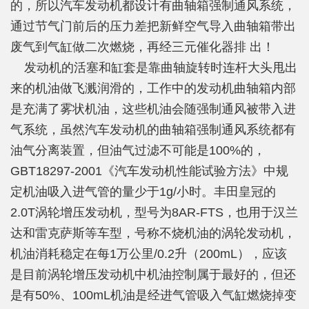
的，所以汽车发动机都设计有曲轴箱强制通风系统，
通过节气门前后的压力差把新鲜空气导入曲轴箱带出
废气到气缸做二次燃烧，再经三元催化器排 出！
发动机的活塞和缸套是靠曲轴旋转时连杆大头甩出
来的机油做飞溅润滑的，工作中的发动机曲轴箱内部
是充满了雾状机油，这些机油会随强制通风被带入进
气系统，虽然汽车发动机的曲轴箱强制通风系统都有
油气分离装置，但油气过滤不可能是100%的，
GBT18297-2001《汽车发动机性能试验方法》中规
定机油吸入进气管的量少于1g/小时。丰田皇冠的
2.0T涡轮增压发动机，型号为8AR-FTS，也用于汉兰
达和雷克萨斯等车型，号称不烧机油的涡轮发动机，
机油消耗稳定在每1万公里/0.2升（200mL），应该
是目前涡轮增压发动机中机油控制属于最好的，但还
是有50%、100mL机油是经进气管吸入气缸燃烧掉变