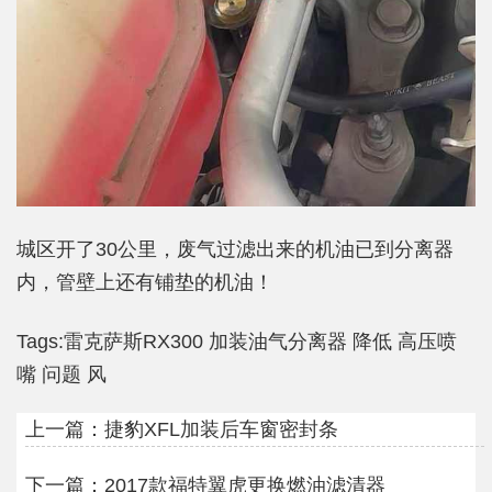
城区开了30公里，废气过滤出来的机油已到分离器
内，管壁上还有铺垫的机油！
Tags:
雷克萨斯RX300
加装油气分离器
降低
高压喷
嘴
问题
风
上一篇：
捷豹XFL加装后车窗密封条
下一篇：
2017款福特翼虎更换燃油滤清器