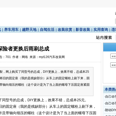
战
|
养车用车
|
越野天地
|
自驾生活
|
改装欣赏
|
影音改装
|
实用查询
|
违
探险者更换后雨刷总成
点击：
701
作者：网络 来源：myt126汽车改装网
裂，网上购买了同型号的总成，DIY更换上，效果不错，总成本25
将旧的固定座（我的是残缺部分）从车上的固定螺栓上剔下来，因
带轴向细压的螺柱（这个设计是为了当上面的螺母下压固定座紧固
本类热
·
自己动
同型号的总成，DIY更换上，效果不错，总成本25元。
·
自己动
旧的固定座（我的是残缺部分）从车上的固定螺栓上剔下来，
达
·
朗动DI
并且带轴向细压的螺柱（这个设计是为了当上面的螺母下压固