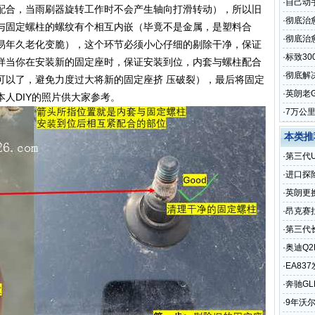
·
自己动
配合，当雨刷器旋转工作时不会产生轴向打滑转动），所以旧
·
彻底治
与固定螺柱的螺纹有个相互内嵌（毕竟不是金属，是塑料合
·
彻底治愈
易年久老化变脆），这个环节必须小心仔细的剔除干净，保证
·
标致3
样当你在安装新的固定座时，保证安装到位，内套与螺柱配合
·
彻底解
可以了，避免力度过大将新的固定座挤 压破裂），最后将固定
·
英朗老
人DIY的照片供大家参考。
·
7万公
本类推
·
第三代
·
进口探
·
英朗更
·
昂克赛
·
第三代
·
奥迪Q2
·
EA8
·
奔驰GL
挫感消
·
9年沃