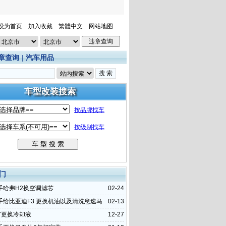
设为首页
加入收藏
繁體中文
网站地图
章查询
|
汽车用品
门
手哈弗H2换空调滤芯
02-24
手给比亚迪F3 更换机油以及清洗怠速马
02-13
Y更换冷却液
12-27