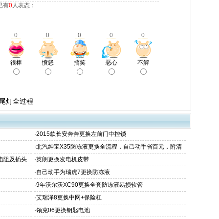
已有
0
人表态：
0
0
0
0
0
很棒
愤怒
搞笑
恶心
不解
换尾灯全过程
·
2015款长安奔奔更换左前门中控锁
·
北汽绅宝X35防冻液更换全流程，自己动手省百元，附清
洗步骤
机电阻及插头
·
英朗更换发电机皮带
·
自己动手为瑞虎7更换防冻液
·
9年沃尔沃XC90更换全套防冻液易损软管
·
艾瑞泽8更换中网+保险杠
·
领克06更换钥匙电池