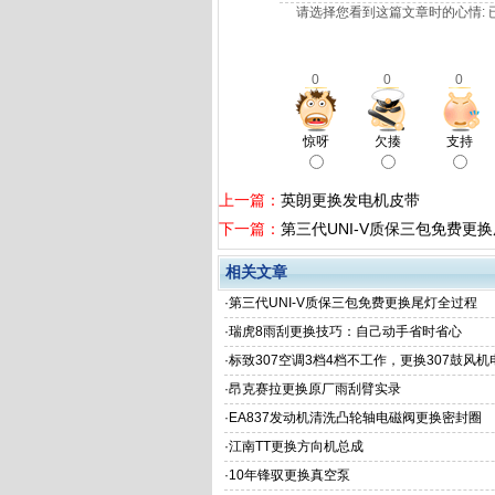
请选择您看到这篇文章时的心情: 
0
0
0
惊呀
欠揍
支持
上一篇：
英朗更换发电机皮带
下一篇：
第三代UNI-V质保三包免费更
相关文章
·
第三代UNI-V质保三包免费更换尾灯全过程
·
瑞虎8雨刮更换技巧：自己动手省时省心
·
标致307空调3档4档不工作，更换307鼓风
·
昂克赛拉更换原厂雨刮臂实录
·
EA837发动机清洗凸轮轴电磁阀更换密封圈
·
江南TT更换方向机总成
·
10年锋驭更换真空泵