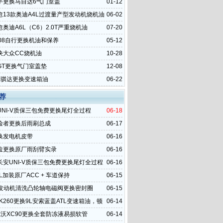
手更换马自达6气门室盖
01-12
愈13款奥迪A4L过渡量产型发动机烧机油
06-02
奥迪A6L（C6）2.0T严重烧机油
07-20
008自行更换机油和保养
05-12
决大众CC烧机油
10-28
GT更换气门室盖垫
12-08
里骐达更换变速箱油
06-22
荐
UNI-V质保三包免费更换尾灯全过程
06-18
险者更换后雨刷总成
06-17
换发电机皮带
06-16
拉更换原厂雨刮臂实录
06-16
长安UNI-V质保三包免费更换尾灯全过程
06-16
L加装原厂ACC + 车道保持
06-15
37发动机清洗凸轮轴电磁阀更换密封圈
06-15
K260更换9L安索蓝盖ATL变速箱油，顿
06-14
失了
尔沃XC90更换全套防冻液易损软管
06-14