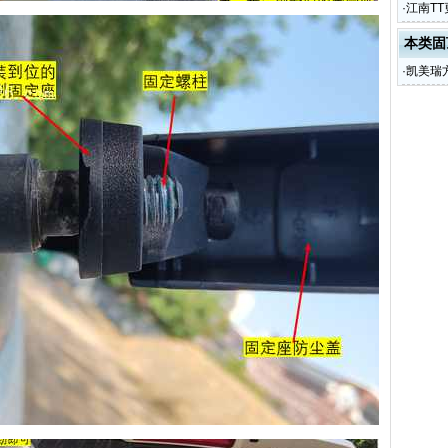
·
江南T
本类固
·
凯美瑞