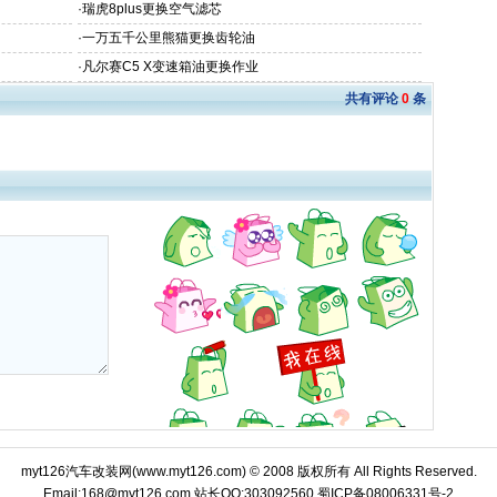
·
瑞虎8plus更换空气滤芯
·
一万五千公里熊猫更换齿轮油
·
凡尔赛C5 X变速箱油更换作业
共有评论
0
条
myt126汽车改装网(
www.myt126.com
) © 2008 版权所有 All Rights Reserved.
Email:168@myt126.com 站长QQ:303092560
蜀ICP备08006331号-2