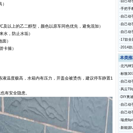
·
自己动
具）
·
手把手
·
自己动
·
自己动
25℃及以上的乙二醇型，颜色以原车同色优先，避免混加）
·
自己动手
自来水，防止水垢）
·
17款
地面）
·
201
管卡箍）
本类推
·
北汽绅
元，附
·
标致30
冻液温度极高，水箱内有压力，开盖会被烫伤，建议停车静置1
阻及插
·
自己动
·
风云T
也有安全隐患。
·
DIY奥
·
自己动
·
自己动
·
瑞虎8p
·
新能源U