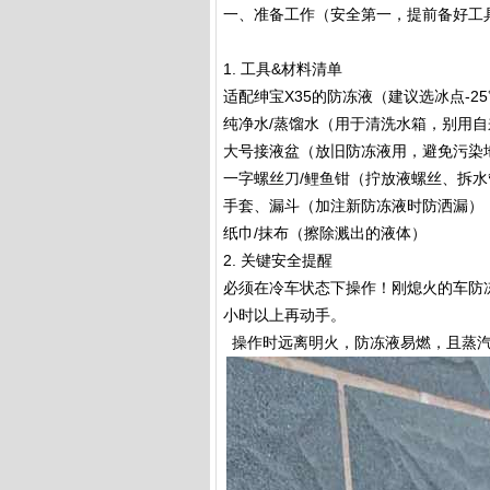
一、准备工作（安全第一，提前备好工
1. 工具&材料清单
适配绅宝X35的防冻液（建议选冰点-
纯净水/蒸馏水（用于清洗水箱，别用
大号接液盆（放旧防冻液用，避免污染
一字螺丝刀/鲤鱼钳（拧放液螺丝、拆水
手套、漏斗（加注新防冻液时防洒漏）
纸巾/抹布（擦除溅出的液体）
2. 关键安全提醒
必须在冷车状态下操作！刚熄火的车防
小时以上再动手。
操作时远离明火，防冻液易燃，且蒸汽