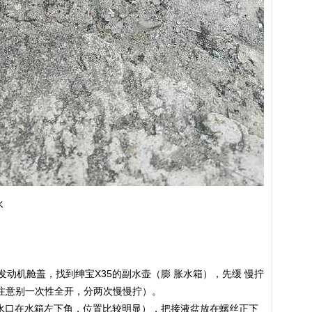
水
发动机舱盖，找到绅宝X35的副水壶（膨 胀水箱），先缓 慢拧
注意别一次性全开，分两次慢慢拧）。
的放水口在水箱左下角，位置比较明显），把接液盆放在螺丝正下