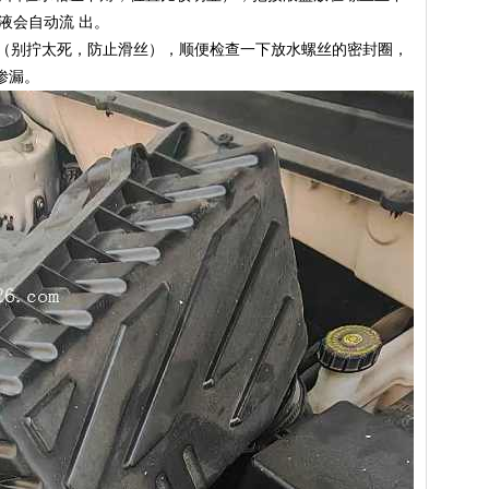
液会自动流 出。
丝（别拧太死，防止滑丝），顺便检查一下放水螺丝的密封圈，
渗漏。