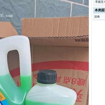
·
手搓五
程
本类固
没有