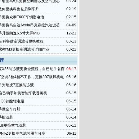
手给宝马5系更换空调滤芯及空气滤芯
03-24
教你更换科鲁兹后刹车片
02-19
手更换众泰T600车钥匙电池
02-15
手更换马自达Axela昂克赛拉汽油滤芯
04-09
升级朗逸6.5寸大屏MIB
12-21
全新科鲁兹空调滤芯更换教程
03-13
4款菱智M3更换空调滤芯详细作业
03-22
荐
宝X35防冻液更换全流程，自己动手省百
06-17
清洗步骤
7空调3档4档不工作，更换307鼓风机电
06-16
头
手为瑞虎7更换防冻液
06-16
9自己动手加装智能车载香薰机
06-15
迪Q3钛酸锂电瓶
06-15
手做全车打蜡
06-14
手换滤芯
06-14
lus更换空气滤芯
06-12
NI-Z更换空气滤芯用车分享
06-11