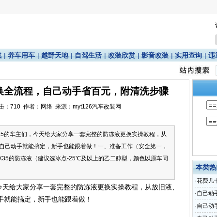
战
|
养车用车
|
越野天地
|
自驾生活
|
改装欣赏
|
影音改装
|
实用查询
|
违
更换全流程，自己动手省百元，附清洗步骤
点击：
710
作者：网络 来源：myt126汽车改装网
35的车主们，今天给大家分享一套完整的防冻液更换实操教程，从
自己动手就能搞定，新手也能跟着做！一、准备工作（安全第一，
X35的防冻液（建议选冰点-25℃及以上的乙二醇型，颜色以原车同
本类热
·
花费几
，今天给大家分享一套完整的防冻液更换实操教程，从放旧液、
·
自己动
手就能搞定，新手也能跟着做！
·
自己动