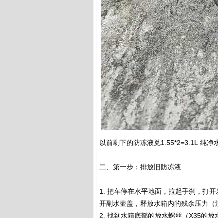
以前剩下的防冻液兑1.55*2=3.1L 纯净
二、第一步：排放旧防冻液
1. 把车停在水平地面，拉起手刹，打开
开副水壶盖，释放水箱内的残余压力（
2. 找到水箱底部的放水螺丝（X35