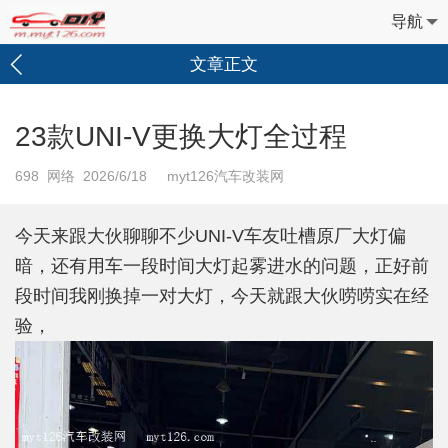
导航
文章正文
23款UNI-V更换大灯全过程
698
网络 2026/6/18 myt126汽车改装网
今天来跟大伙聊聊不少UNI-V车友吐槽原厂大灯偏
暗，还有用车一段时间大灯起雾进水的问题，正好前
段时间我刚换掉一对大灯，今天就跟大伙唠唠实在经
验，