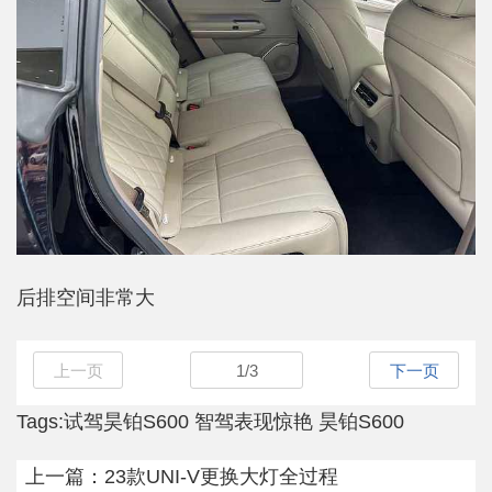
后排空间非常大
上一页
1
/
3
下一页
Tags:
试驾昊铂S600
智驾表现惊艳
昊铂S600
上一篇：
23款UNI-V更换大灯全过程