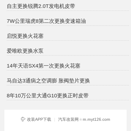
自主更换锐腾2.0T发电机皮带
7W公里瑞虎8第二次更换变速箱油
启悦更换火花塞
爱唯欧更换水泵
14年天语SX4第一次更换火花塞
马自达3通病之空调膨 胀阀垫片更换
8年10万公里大通G10更换正时皮带
改装APP下载
|
汽车改装网
★
m.myt126.com