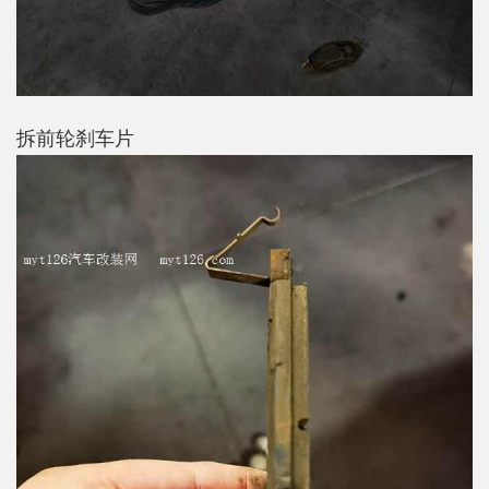
拆前轮刹车片