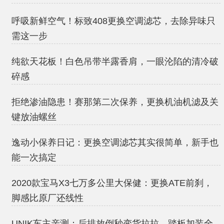
呼吸新鲜空气！标致408更换空调滤芯，去除异味只
需这一步
纯欲天花板！白色吊带半露香肩，一眼沦陷的清冷破
碎感
拒绝渗油隐患！赛那第二次保养，更换机油机滤及关
键放油螺丝
逸动小保养日记：更换空调滤芯其实很简单，新手也
能一次搞定
2020款宝马X3七万多公里大保健：更换ATE前刹，
脚感比原厂还线性
UNIK车主亲测：后排放倒秒变货拉拉，踏板加装全