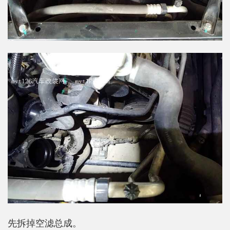
先拆掉空滤总成。