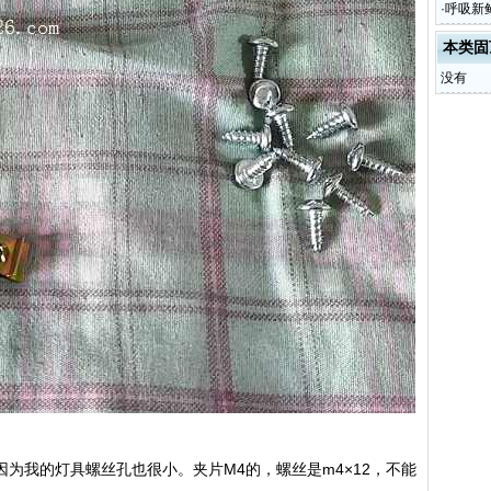
前油封D
·
呼吸新
味只需
本类固
没有
为我的灯具螺丝孔也很小。夹片M4的，螺丝是m4×12，不能