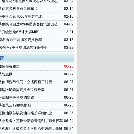
手给宝马5系更换空调滤芯及空气滤芯
03-24
教你更换科鲁兹后刹车片
02-19
手更换众泰T600车钥匙电池
02-15
手更换马自达Axela昂克赛拉汽油滤芯
04-09
升级朗逸6.5寸大屏MIB
12-21
全新科鲁兹空调滤芯更换教程
03-13
4款菱智M3更换空调滤芯详细作业
03-22
荐
加装后备箱灯
06-28
装防虫网
06-27
教你清洗节气门，立省两百工时费
06-27
7脚垫+尾箱垫更换全过程分享
06-27
手给阳光更换空调冷媒
06-26
手给风云T9更换雨刮
06-25
更换油泵芯以及油箱维护详细作业
06-25
常小整备：更换全新静音雨刮，雨天行车
06-24
拉满
发动机漏油终极克星！不用抬变速箱，曲轴
06-24