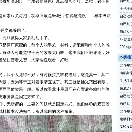
或者加装的灯，一定要超越原厂亮度很高才对，是吧，要不你
·
自己动
·
手把手
是卤素双尖灯泡，功率应该是5w吧，你说这亮度……根本没法
·
自己动
·
自己动
的亮度都够用了。
·
自己动手
。无非就得大家多动动手了。
·
17款
不是原厂原配的，每个人的手艺，材料，适配度和每个人的感
·
201
，有些人可能觉得干完的效果太山寨。这里我们不做评论，好
本类推
者见仁智者见智，大家理性观看，好吧
·
北斗星
·
海鸥加
的，我个人觉得不好，有时候拉货容易撞到，这是其一。其二
·
手把手
刺眼，因为等于正对着眼睛直视了。其三就是铺光范围有限，
·
荣威D
里面照射效果一般。所以你看北斗星原厂在布置后备箱灯的位
·
自己动
要难度就是固定方式了。
灯，无所谓的，主要的问题就是固定方式。他们俗称的双面胶
·
自己动
材料根本没法贴合，所以我用的这种东东。
·
北斗星
·
逸动日
安全感
·
N20