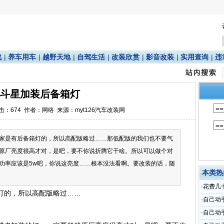
战
|
养车用车
|
越野天地
|
自驾生活
|
改装欣赏
|
影音改装
|
实用查询
|
违
斗星加装后备箱灯
点击：
674
作者：网络 来源：myt126汽车改装网
家是有后备箱灯的，所以高配版略过……那低配版的我们也不要气
原厂亮度很高才对，是吧，要不你说折腾它干啥。所以可以做个对
功率应该是5w吧，你说这亮度……根本没法看啊。要改装的话，随
本类热
·
花费几
灯的，所以高配版略过……
·
自己动
·
自己动