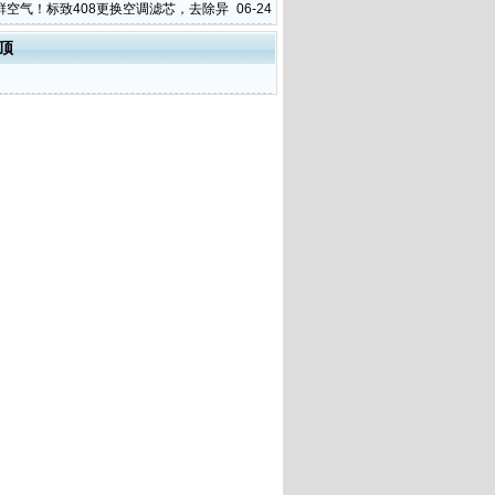
IY更换全记录
鲜空气！标致408更换空调滤芯，去除异
06-24
这一步
顶