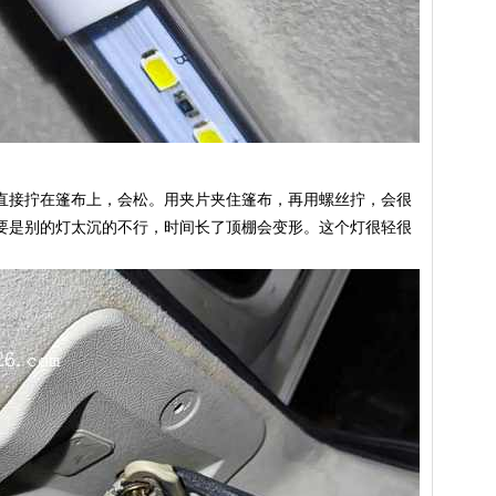
直接拧在篷布上，会松。用夹片夹住篷布，再用螺丝拧，会很
要是别的灯太沉的不行，时间长了顶棚会变形。这个灯很轻很