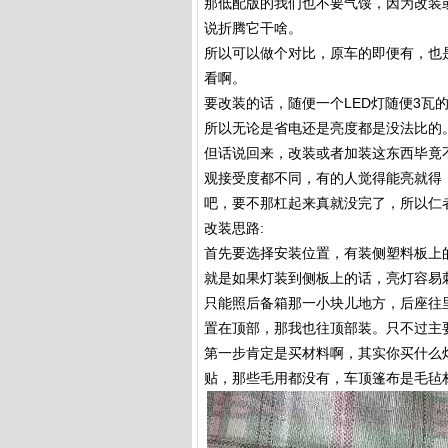
那低配版的我们也不要气馁，因为改装
说折腾它干啥。
所以可以做个对比，原车的即便有，也
看啊。
要改装的话，随便一个LED灯随便3瓦
所以无论是省电还是亮度都是没法比的
但话说回来，改装或者加装这东西毕竟
观接受度都不同，有的人觉得能亮就得
吧，要不那杠起来真就没完了，所以仁
改装思路:
首先要选择安装位置，有装侧塑料板上
就是如果灯装到侧板上的话，亮灯容易
只能照后备箱那一小块儿地方，后座往
置在顶部，那我也往顶部装。只不过主
第一步肯定是买材料啊，其实你买什么
贴，那些毛用都没有，车顶篷布是毛毡