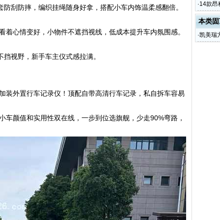
·
14款
套防刮防摔，编织挂绳随身好拿，搭配小车内饰温柔感翻倍。
本类固
车看着心情变好，小物件不遮挡视线，低成本提升车内氛围感。
·
凯美瑞
不挡视野，新手车主仪式感拉满。
加装外置行车记录仪！顶配自带高清行车记录，私自拆车容易
。
小车颜值和实用性双在线，一步到位选旗舰，少走90%弯路，