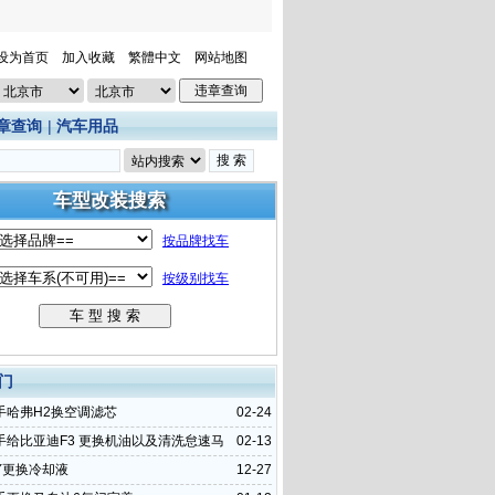
设为首页
加入收藏
繁體中文
网站地图
章查询
|
汽车用品
门
手哈弗H2换空调滤芯
02-24
手给比亚迪F3 更换机油以及清洗怠速马
02-13
Y更换冷却液
12-27