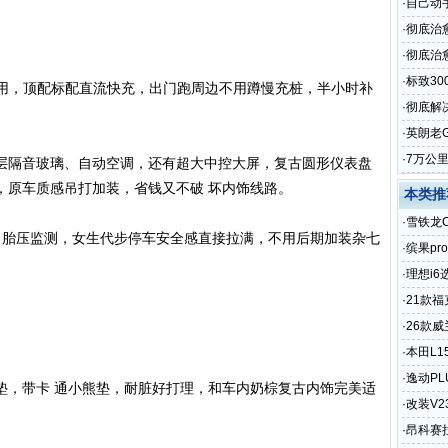
·
自己动
·
彻底治
·
彻底治愈
·
标致3
够用，顶配标配直流快充，出门跑周边不用蹲慢充桩，半小时补
·
彻底解
·
英朗老
·
7万公
层隔音玻璃、自动空调，还有超大中控大屏，复古圆形仪表盘
，原车质感吊打加装，省钱又不破 坏内饰线路。
本类推
·
雪铁龙
、胎压监测，女生代步停车安全感直接拉满，不用后期加装杂七
·
缤果pr
·
理想i
·
21款福
·
26款
·
本田L1
·
逸动P
垫，带卡 通小熊垫，耐脏好打理，和车内奶棕复古内饰完美适
·
改装V
·
昂科赛拉