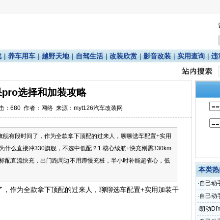
战
|
养车用车
|
越野天地
|
自驾生活
|
改装欣赏
|
影音改装
|
实用查询
|
违
pro选择和加装攻略
点击：
680
作者：网络 来源：myt126汽车改装网
330旗舰有段时间了，作为全款拿下顶配的过来人，聊聊选车配置+实用
什么直接冲330旗舰，不选中低配？1.核心续航+快充刚需330km
标配直流快充，出门跑周边不用蹲慢充桩，半小时补能超省心，低
本类热
·
自己动
段时间了，作为全款拿下顶配的过来人，聊聊选车配置+实用加装干
·
自己动
达
·
朗动DI