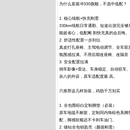
为什么直接冲330旗舰，不选中低配？
1. 核心续航+快充刚需
330km续航日常通勤、短途出游完全
能超省心，低配阉 割快充真的会后悔。
2. 舒适性配置一步到位
真皮打孔座椅、主驾电动调节、全车双
氛围感拉满。不用后期改座椅、改隔音
3. 安全配置拉满
倒车影像+雷达、车身稳定、自动驻车
杂八的外设，原车适配度最 高。
只推荐这几样加装，鸡肋千万别买
1. 全包围棕白定制脚垫（必装）
原车地毯不耐脏，定制同内饰棕色系脚
配，脚感软糯还不卡刹车油门。
2. 镶钻全包钥匙壳（颜值刚需）