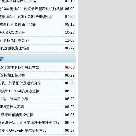
手更换马自达6气门室盖
01-12
愈13款奥迪A4L过渡量产型发动机烧机油
06-02
奥迪A6L（C6）2.0T严重烧机油
07-20
008自行更换机油和保养
05-12
决大众CC烧机油
10-28
GT更换气门室盖垫
12-08
里骐达更换变速箱油
06-22
荐
C5预防性更换机械真空泵
06-30
o选择和加装攻略
06-29
6选装、加装配件及避坑分享
06-29
克斯STL MK4防冻液更换
06-29
威兰达加装实用心得
06-28
5BN更换火花塞
06-28
LUS变速箱油更换心得
06-28
23底盘升级，更换平衡杆小连杆全过程
06-28
更换GALFER 噶尔法刹车片
06-27