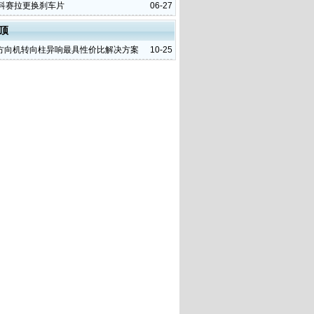
昂科赛拉更换刹车片
06-27
顶
方向机转向柱异响最具性价比解决方案
10-25