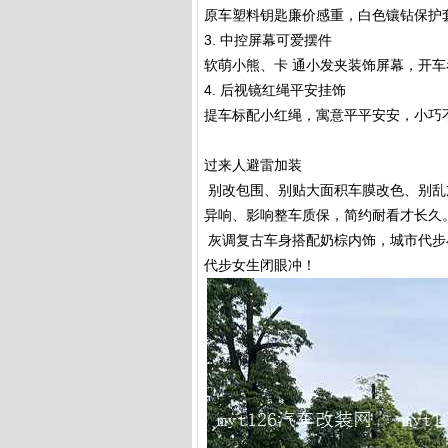
原车塑料钥匙廉价感重，白色镶钻保护
3. 中控屏幕可爱摆件
软萌小熊、卡 通小发夹装饰屏幕，开
4. 后视镜红绳平安挂饰
提车标配小红绳，寓意平平安安，小巧
过来人避雷加装
别改包围、别贴大面积车膜改色、别乱
异响、影响整车质保，简约耐看才长久
灰调复古车身搭配奶棕内饰，城市代步
代步女生闭眼冲！