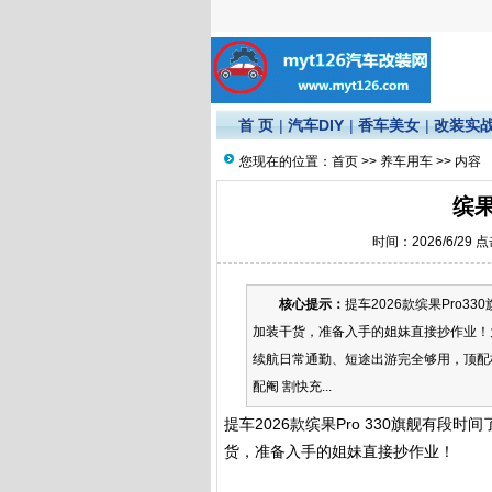
首 页
|
汽车DIY
|
香车美女
|
改装实
您现在的位置：
首页
>>
养车用车
>> 内容
缤果
时间：2026/6/29 
核心提示：
提车2026款缤果Pro
加装干货，准备入手的姐妹直接抄作业！为
续航日常通勤、短途出游完全够用，顶配
配阉 割快充...
提车2026款缤果Pro 330旗舰有
货，准备入手的姐妹直接抄作业！