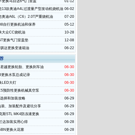
手更换马自达6气门室盖
01-12
愈13款奥迪A4L过渡量产型发动机烧机油
06-02
奥迪A6L（C6）2.0T严重烧机油
07-20
008自行更换机油和保养
05-12
决大众CC烧机油
10-28
GT更换气门室盖垫
12-08
里骐达更换变速箱油
06-22
荐
里君越更换轮胎、更换刹车油
06-30
B48更换水泵总成记录
06-30
换LED大灯
06-30
C5预防性更换机械真空泵
06-30
o选择和加装攻略
06-29
6选装、加装配件及避坑分享
06-29
克斯STL MK4防冻液更换
06-29
威兰达加装实用心得
06-28
5BN更换火花塞
06-28