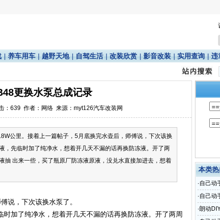
战
|
养车用车
|
越野天地
|
自驾生活
|
改装欣赏
|
影音改装
|
实用查询
|
违
 B48更换水泵总成记录
点击：
639
作者：网络 来源：myt126汽车改装网
11.8W公里。接着上一篇帖子，5月底换完水壶后，师傅说，下次该换
液，先临时加了纯净水，想着开几天不漏的话再换防冻液。开了两
液抽 出来一些，买了瓶原厂防冻液原液，没兑水直接加进去，想着
本类热
·
自己动
·
自己动
师傅说，下次该换水泵了。
达
·
朗动DI
临时加了纯净水，想着开几天不漏的话再换防冻液。开了两周