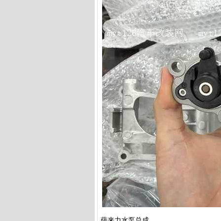
萨来力水泵总成