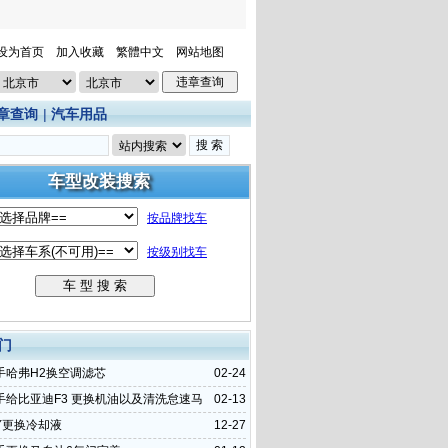
设为首页
加入收藏
繁體中文
网站地图
章查询
|
汽车用品
门
手哈弗H2换空调滤芯
02-24
手给比亚迪F3 更换机油以及清洗怠速马
02-13
Y更换冷却液
12-27