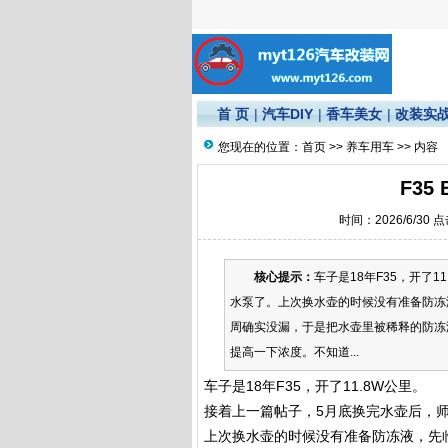
首 页
|
汽车DIY
|
香车美女
|
改装实
您现在的位置：
首页
>>
养车用车
>> 内容
F35
时间：2026/6/30 
核心提示：
车子是18年F35，开了
水泵了。上次换水壶的时候没有准备防冻
周确实没漏，于是把水壶里被稀释的防冻
提高一下浓度。不知道...
车子是18年F35，开了11.8W公里。
接着上一篇帖子，5月底换完水壶后，
上次换水壶的时候没有准备防冻液，先