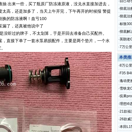
·
自己动
液抽 出来一些，买了瓶原厂防冻液原液，没兑水直接加进去，
·
彻底治
度太高，还是加多了，当天上午开完，下午再开的时候报 警提
·
彻底治愈
换的防冻液啊！血亏100
·
标致3
泵漏了，还真被他说中了
·
彻底解
泵是没听过的牌子，不太划算，于是开回去准备自己买配件。
·
英朗老
案，直接下单了一套水泵易损配件，主要是两个垫片，一个水
·
7万公
宜。
本类推
·
8万公
·
F35 
·
逸动更
·
雪铁龙
·
缤果pr
·
理想i
·
21款福
·
26款
·
本田L1