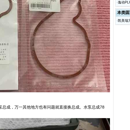
·
逸动P
本类固
·
凯美瑞
泵总成，万一其他地方也有问题就直接换总成。水泵总成78