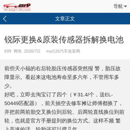
导航
文章正文
锐际更换&原装传感器拆解换电池
699
网络 2026/7/2 myt126汽车改装网
前些天小福的右后轮胎压传感器突然报 警，胎压故
障显示。看起来这电池寿命至多六年，不管用车多
少。
好吧，立即去淘宝订了四个（￥31.4/个，送EL-
50449匹配器），前天抽空去修车摊让师傅都换了，
并把前两前胎交叉换位到后轮、后两轮直线换位到前
轮，也就是官方手册提到的换位方式。这样不频 繁
上高速的话，轮胎还可以撑几年。