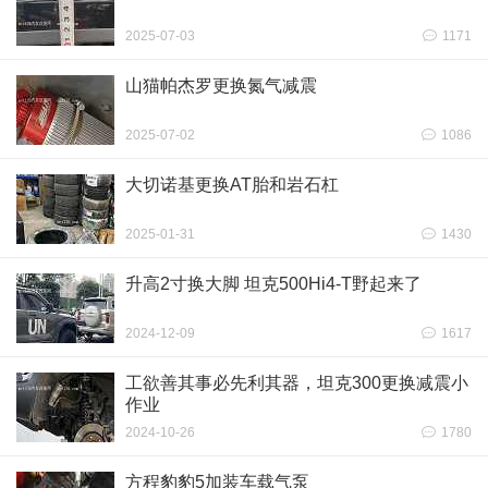
2025-07-03
1171
山猫帕杰罗更换氮气减震
2025-07-02
1086
大切诺基更换AT胎和岩石杠
2025-01-31
1430
升高2寸换大脚 坦克500Hi4-T野起来了
2024-12-09
1617
工欲善其事必先利其器，坦克300更换减震小
作业
2024-10-26
1780
方程豹豹5加装车载气泵