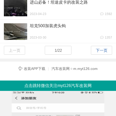
进山必备！坦途皮卡的改装之路
2023-04-23
1592
坦克500加装虎头钩
2023-03-30
1357
上一页
1
/
22
下一页
改装APP下载
|
汽车改装网
★
m.myt126.com
点击跳转微信关注myt126汽车改装网