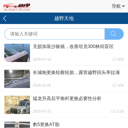
导航
越野天地
无损加装沙板镜，改善坦克300林间盲区
2026-07-14
609
长城炮更换轮毂轮胎，露营越野回头率拉满
2026-01-06
936
猛龙升高后平衡杆更换必要性分析
2025-07-23
1120
豹5更换AT胎