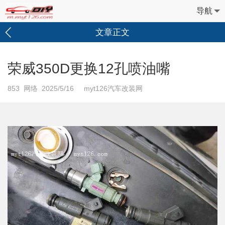
导航
文章正文
荣威350D更换12孔喷油嘴
853
网络 2025/5/16 myt126汽车改装网