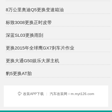
8万公里奥迪Q5更换变速箱油
标致3008更换正时皮带
深蓝SL03更换雨刮
更换2015年全球鹰GX7刹车片作业
更换大通G50娱乐大屏主机
豹5更换AT胎
改装APP下载
|
汽车改装网
★
m.myt126.com