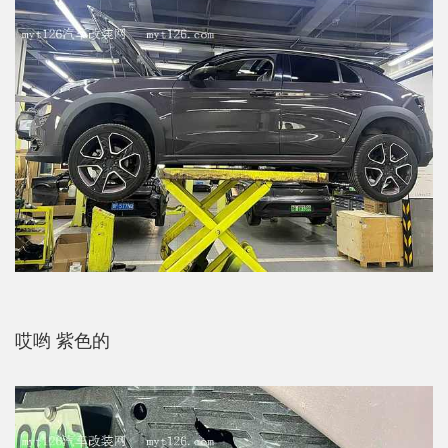
哎哟 紫色的