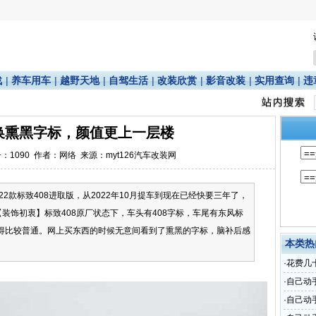
战
|
养车用车
|
越野天地
|
自驾生活
|
改装欣赏
|
影音改装
|
实用查询
|
违
更换熏黑字标，颜值更上一层楼
击：
1090
作者：网络 来源：myt126汽车改装网
2款标致408进取版，从2022年10月提车到现在已经快要三年了，
【装饰初衷】标致408原厂状态下，车头有408字标，车尾有东风标
觉得比较普通。网上买东西的时候无意间看到了熏黑的字标，脑补后感
本类热
·
花费几
·
自己动
·
自己动