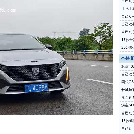
·
自己动
·
手把手
·
自己动
·
自己动
·
自己动手
·
17款
·
201
本类推
·
标致4
·
自己动
·
奕炫G
·
长城炫
·
汉兰达
·
深蓝SL
·
自己动
·
15款
·
自己动