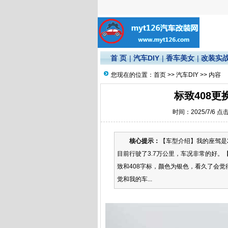
首 页
|
汽车DIY
|
香车美女
|
改装实
您现在的位置：
首页
>>
汽车DIY
>> 内容
标致408
时间：2025/7/6 点
核心提示：
【车型介绍】我的座驾是2
目前行驶了3.7万公里，车况非常的好。
致和408字标，颜色为银色，看久了会
觉和我的车...