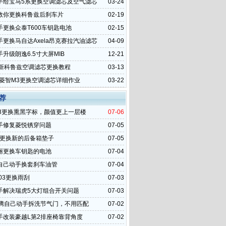
手给宝马5系更换空调滤芯及空气滤芯
03-24
教你更换科鲁兹后刹车片
02-19
手更换众泰T600车钥匙电池
02-15
手更换马自达Axela昂克赛拉汽油滤芯
04-09
升级朗逸6.5寸大屏MIB
12-21
全新科鲁兹空调滤芯更换教程
03-13
4款菱智M3更换空调滤芯详细作业
03-22
荐
08更换熏黑字标，颜值更上一层楼
07-06
手修复菱悦锈穿问题
07-05
S更换新的后备箱垫子
07-05
丽更换车钥匙的电池
07-04
自己动手换套刹车油管
07-04
03更换雨刮
07-03
手解决瑞虎5大灯组合开关问题
07-03
速腾自己动手拆洗节气门，不用匹配
07-02
手改装豪越L第2排座椅靠背角度
07-02