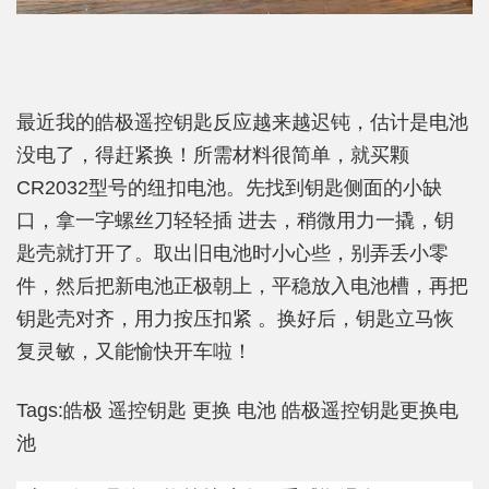
最近我的皓极遥控钥匙反应越来越迟钝，估计是电池
没电了，得赶紧换！所需材料很简单，就买颗
CR2032型号的纽扣电池。先找到钥匙侧面的小缺
口，拿一字螺丝刀轻轻插 进去，稍微用力一撬，钥
匙壳就打开了。取出旧电池时小心些，别弄丢小零
件，然后把新电池正极朝上，平稳放入电池槽，再把
钥匙壳对齐，用力按压扣紧 。换好后，钥匙立马恢
复灵敏，又能愉快开车啦！
Tags:
皓极
遥控钥匙
更换
电池
皓极遥控钥匙更换电
池