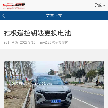
导航
文章正文
皓极遥控钥匙更换电池
951
网络 2025/7/10 myt126汽车改装网