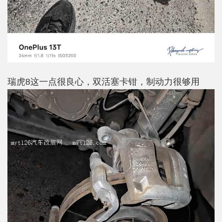
瑞虎8这一点很良心，双活塞卡钳，制动力很够用