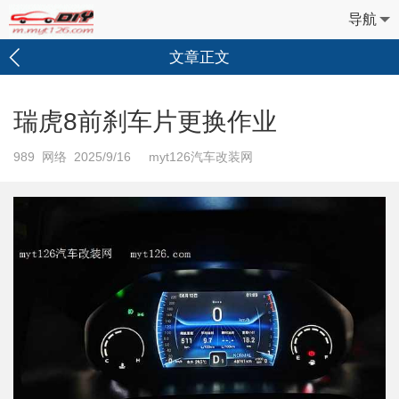
导航
文章正文
瑞虎8前刹车片更换作业
989
网络 2025/9/16 myt126汽车改装网