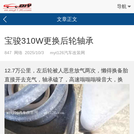
导航
文章正文
宝骏310W更换后轮轴承
847
网络 2025/10/3 myt126汽车改装网
12.7万公里，左后轮被人恶意放气两次，懒得换备胎
直接开去充气，轴承磕了，高速嗡嗡嗡噪音大，换