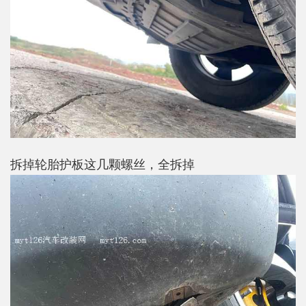
拆掉轮胎护板这几颗螺丝，全拆掉