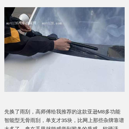
先换了雨刮，高师傅给我推荐的这款亚逊M8多功能
智能型无骨雨刮，单支才35块，比网上那些杂牌靠谱
太多了。拿在手里就能感觉到胶条的质感，软硬适