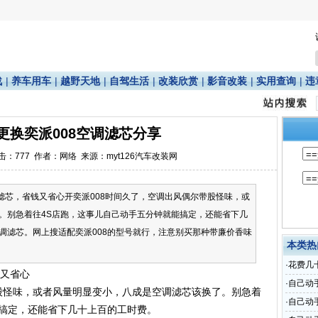
战
|
养车用车
|
越野天地
|
自驾生活
|
改装欣赏
|
影音改装
|
实用查询
|
违
更换奕派008空调滤芯分享
点击：
777
作者：网络 来源：myt126汽车改装网
调滤芯，省钱又省心开奕派008时间久了，空调出风偶尔带股怪味，或
。别急着往4S店跑，这事儿自己动手五分钟就能搞定，还能省下几
调滤芯。网上搜适配奕派008的型号就行，注意别买那种带廉价香味
本类热
·
花费几
又省心
·
自己动
带股怪味，或者风量明显变小，八成是空调滤芯该换了。别急着
·
自己动
能搞定，还能省下几十上百的工时费。