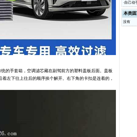
·
自己动
本类固
没有
有传统的手套箱，空调滤芯藏在副驾前方的塑料盖板后面。盖板
沿着左下往上往后的顺序挨个解开。右下角的卡扣是连着的，