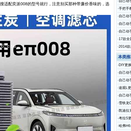
·
自己动
适配奕派008的型号就行，注意别买那种带廉价香味的，选
·
手把手
·
自己动
·
自己动
·
自己动手
·
17款
·
201
本类推
·
DIY
·
自己动
·
自己动
·
途观L
·
自己动
·
雪铁龙
·
凯迪拉
·
考拉S
·
哈弗H