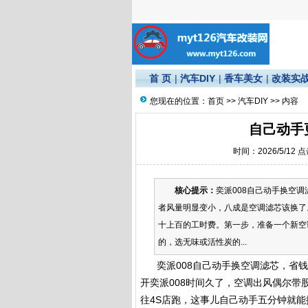
首 页
|
汽车DIY
|
香车美女
|
改装实
您现在的位置：
首页
>>
汽车DIY
>> 内容
自己动手
时间：2026/5/12 
核心提示：
奕派008自己动手换空
者风量明显变小，八成是空调滤芯该换了
十上百的工时费。第一步，准备一个新空
的，选无味或活性炭的...
奕派008自己动手换空调滤芯，省钱
开奕派008时间久了，空调出风偶尔
往4S店跑，这事儿自己动手五分钟就