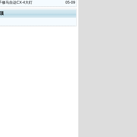
手修马自达CX-4大灯
05-09
顶