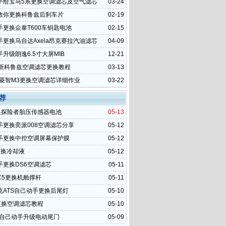
手给宝马5系更换空调滤芯及空气滤芯
03-24
教你更换科鲁兹后刹车片
02-19
手更换众泰T600车钥匙电池
02-15
手更换马自达Axela昂克赛拉汽油滤芯
04-09
升级朗逸6.5寸大屏MIB
12-21
全新科鲁兹空调滤芯更换教程
03-13
4款菱智M3更换空调滤芯详细作业
03-22
荐
更换探险者胎压传感器电池
05-13
手更换奕派008空调滤芯分享
05-12
手更换中控空调屏幕保护膜
05-12
更换冷却液
05-12
手更换DS6空调滤芯
05-11
C5更换机舱撑杆
05-11
克ATS自己动手更换后尾灯
05-10
更换空调滤芯教程
05-10
6自己动手升级电动尾门
05-09