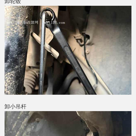
卸轮毂
卸小吊杆