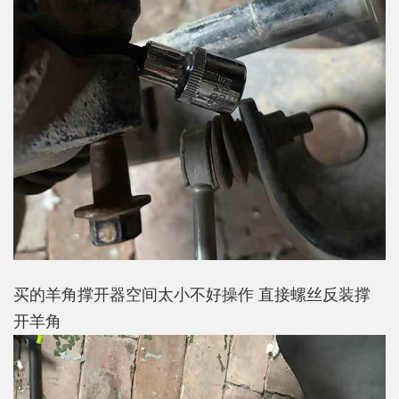
买的羊角撑开器空间太小不好操作 直接螺丝反装撑
开羊角