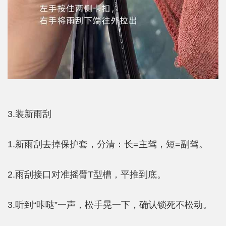
3.装新雨刮
1.新雨刮去掉保护套，分清：长=主驾，短=副驾。
2.雨刮接口对准摇臂T型槽，平推到底。
3.听到“咔哒”一声，松手晃一下，确认锁死不松动。