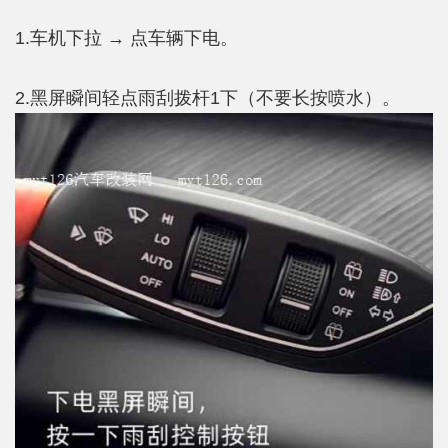
1.车机下拉 → 点车辆下电。
2.黑屏瞬间轻点雨刮拨杆1下（不要长按喷水）。