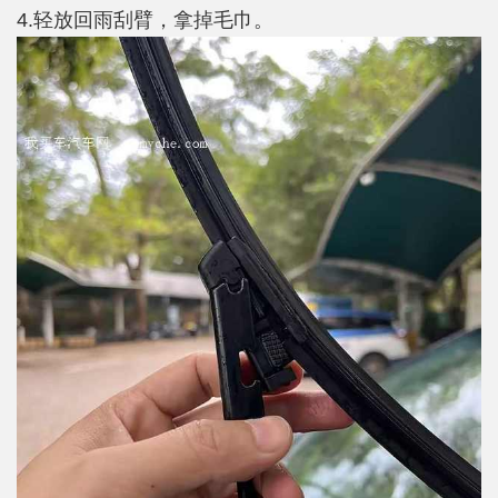
4.轻放回雨刮臂，拿掉毛巾。