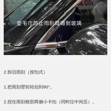
2.拆旧雨刮（按扣式）
1.把雨刮臂轻轻抬到90°。
2.捏住雨刮根部两侧小卡扣（同时往中间压）。