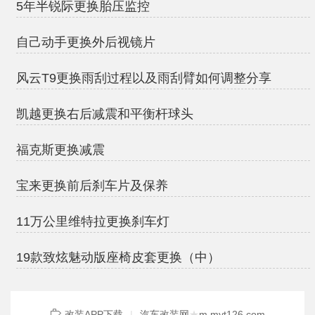
5年半锐际更换胎压监控
自己动手更换外后视镜片
风云T9更换雨刮过程以及雨刮臂如何调整分享
凯越更换右后减震和平衡杆球头
福克斯更换减震
宝来更换前后刹车片及保养
11万公里维特拉更换刹车灯
19款致炫魅动版座椅皮套更换（中）
改装APP下载
|
汽车改装网
★
m.myt126.com