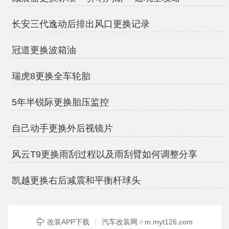
长安三代逸动后排出风口更换记录
冠道更换波箱油
瑞虎8更换全车轮胎
5年半锐际更换胎压监控
自己动手更换外后视镜片
风云T9更换雨刮过程以及雨刮臂如何调整分享
凯越更换右后减震和平衡杆球头
改装APP下载
|
汽车改装网
★
m.myt126.com