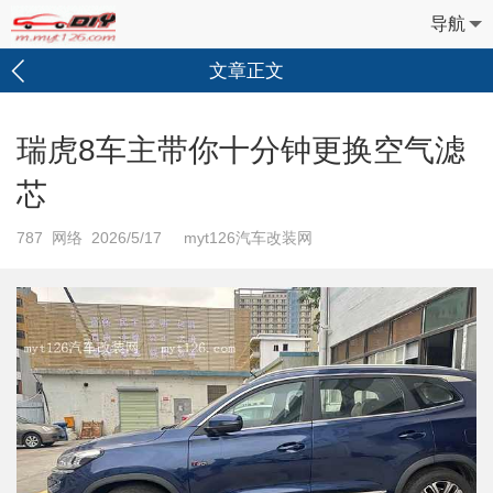
导航
文章正文
瑞虎8车主带你十分钟更换空气滤
芯
787
网络 2026/5/17 myt126汽车改装网