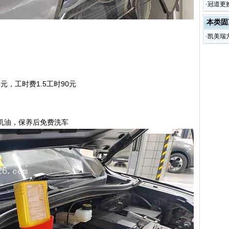
·
冠道更
本类固
·
凯美瑞
8元，工时费1.5工时90元
成机油，保养后免费洗车