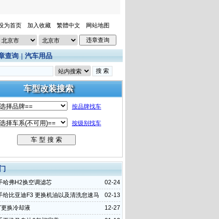
设为首页
加入收藏
繁體中文
网站地图
章查询
|
汽车用品
门
手哈弗H2换空调滤芯
02-24
手给比亚迪F3 更换机油以及清洗怠速马
02-13
Y更换冷却液
12-27