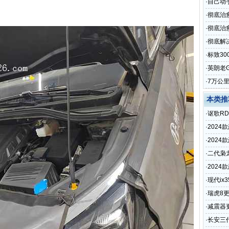
·
自己动
·
彻底治
·
彻底治愈
·
彻底解
·
标致3
·
英朗老
·
7万公
本类推
·
讴歌R
·
2024
·
202
·
二代枭
·
2024
·
现代ix
·
瑞虎8
·
减震器更
·
长安三