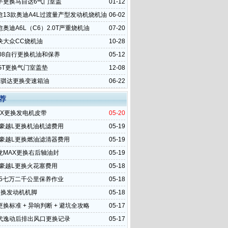
手更换马自达6气门室盖
01-12
愈13款奥迪A4L过渡量产型发动机烧机油
06-02
奥迪A6L（C6）2.0T严重烧机油
07-20
决大众CC烧机油
10-28
008自行更换机油和保养
05-12
GT更换气门室盖垫
12-08
里骐达更换变速箱油
06-22
荐
DX更换发电机皮带
05-20
款豪越L更换机油机滤费用
05-19
4款豪越L更换燃油滤清器费用
05-19
龙MAX更换右后轴油封
05-19
款豪越L更换火花塞费用
05-18
35七万二千公里保养作业
05-18
更换发动机机脚
05-18
换标准 + 异响判断 + 避坑全攻略
05-17
代逸动后排出风口更换记录
05-17