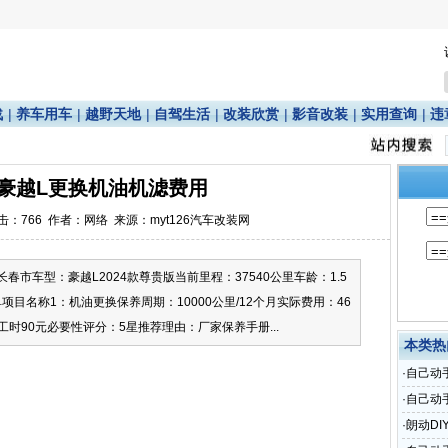
战
|
养车用车
|
越野天地
|
自驾生活
|
改装欣赏
|
影音改装
|
实用查询
|
违
4款豪越L更换机油机滤费用
点击：
766
作者：网络 来源：myt126汽车改装网
春市车型：豪越L2024款尊贵版当前里程：37540公里车龄：1.5
单项目名称1：机油更换保养周期：10000公里/12个月实际费用：46
.5工时90元必要性评分：5星推荐理由：厂家保养手册...
本类热
·
自己动
·
自己动
达
·
朗动DI