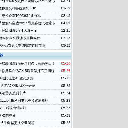
手给宝马5系更换空调滤芯及空气滤芯
03-24
教你更换科鲁兹后刹车片
02-19
手更换众泰T600车钥匙电池
02-15
手更换马自达Axela昂克赛拉汽油滤芯
04-09
升级朗逸6.5寸大屏MIB
12-21
全新科鲁兹空调滤芯更换教程
03-13
4款菱智M3更换空调滤芯详细作业
03-22
荐
手加装瑞虎9后备箱灯条，效果突出！
05-26
手修复马自达CX-5后备箱打不开问题
05-26
手给比亚迪e5空调加氟
05-25
换银河A7空调滤芯全攻略
05-25
换法雷奥后刹车片
05-24
克atsl水箱风扇电机更换碳刷教程
05-23
云T9后视镜转向灯
05-23
s更换防冻液
05-23
C5从手套箱更换空调滤芯
05-22