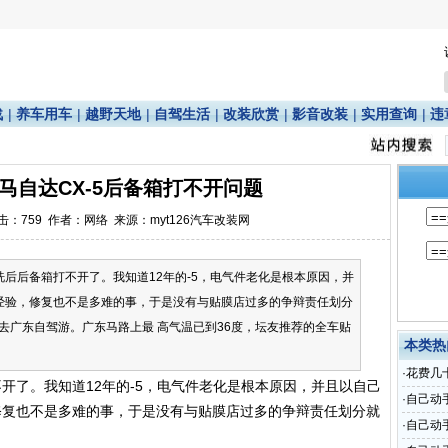
战
|
养车用车
|
越野天地
|
自驾生活
|
改装欣赏
|
影音改装
|
实用查询
|
违
马自达CX-5后备箱打不开问题
点击：
759
作者：网络 来源：myt126汽车改装网
洗后后备箱打不开了。我知道12年的-5，电气件老化是根本原因，并
经验，修复也不是多难的事，于是没有与贴膜店过多的争辩责任划分
去广东自驾游。广东马路上最 高气温已到36度，坛友推荐的全车贴
本类热
·
花费几
开了。我知道12年的-5，电气件老化是根本原因，并且以自己
·
自己动
修复也不是多难的事，于是没有与贴膜店过多的争辩责任划分就
·
自己动