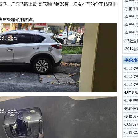
·
自己动
游。广东马路上最 高气温已到36度，坛友推荐的全车贴膜非
·
手把手
·
自己动
决后备箱锁的故障。
·
自己动
·
自己动手
·
17款
·
201
本类推
·
自己动
·
自己动
·
自己动
·
DIY更
·
自主更
·
凯迪拉
·
更换风
·
观致3
·
天逸 