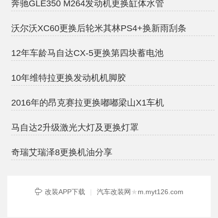
奔驰GLE350 M264发动机更换缸体水管
沃尔沃XC60更换后轮米其林PS4+换新雨刮条
12年车龄马自达CX-5更换第四块蓄电池
10年维特拉更换发动机机脚胶
2016年的昂克赛拉更换嘟嘟梁山X1车机
马自达2升级激光大灯及更换灯罩
奇瑞艾瑞泽8更换机油分享
改装APP下载
|
汽车改装网
★
m.myt126.com