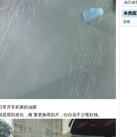
·
自己动
本类固
没有
日常开车积累的油膜
就是雨刮老化，频 繁更换雨刮片，白白花不少冤枉钱。