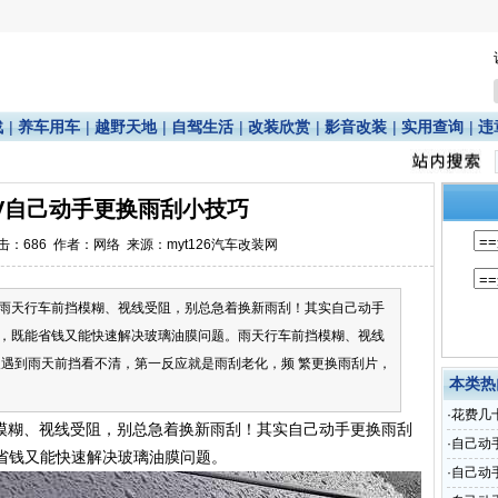
战
|
养车用车
|
越野天地
|
自驾生活
|
改装欣赏
|
影音改装
|
实用查询
|
违
IV自己动手更换雨刮小技巧
点击：
686
作者：网络 来源：myt126汽车改装网
们，雨天行车前挡模糊、视线受阻，别总急着换新雨刮！其实自己动手
，既能省钱又能快速解决玻璃油膜问题。雨天行车前挡模糊、视线
人遇到雨天前挡看不清，第一反应就是雨刮老化，频 繁更换雨刮片，
本类热
·
花费几
挡模糊、视线受阻，别总急着换新雨刮！其实自己动手更换雨刮
·
自己动
省钱又能快速解决玻璃油膜问题。
·
自己动