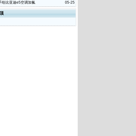
手给比亚迪e5空调加氟
05-25
顶