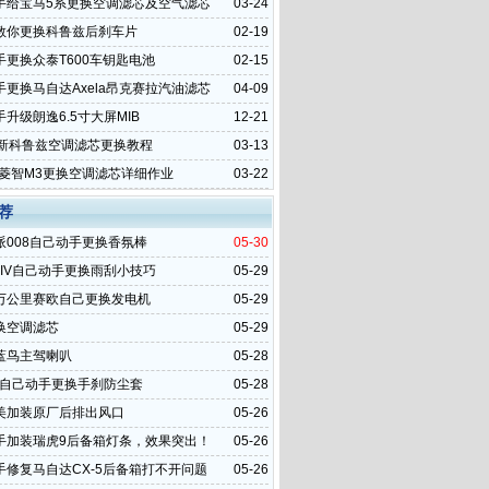
手给宝马5系更换空调滤芯及空气滤芯
03-24
教你更换科鲁兹后刹车片
02-19
手更换众泰T600车钥匙电池
02-15
手更换马自达Axela昂克赛拉汽油滤芯
04-09
升级朗逸6.5寸大屏MIB
12-21
全新科鲁兹空调滤芯更换教程
03-13
4款菱智M3更换空调滤芯详细作业
03-22
荐
派008自己动手更换香氛棒
05-30
NIV自己动手更换雨刮小技巧
05-29
万公里赛欧自己更换发电机
05-29
换空调滤芯
05-29
蓝鸟主驾喇叭
05-28
5自己动手更换手刹防尘套
05-28
美加装原厂后排出风口
05-26
手加装瑞虎9后备箱灯条，效果突出！
05-26
手修复马自达CX-5后备箱打不开问题
05-26