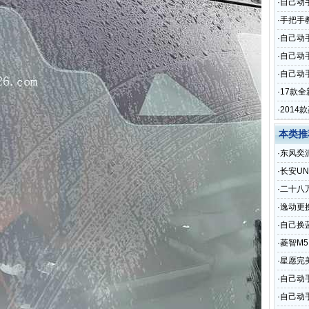
·
自己动
·
手把手
·
自己动
·
自己动
·
自己动手
·
17款
·
201
本类推
·
东风奕
·
长安U
·
二十八
·
逸动更
·
自己换
·
菱智M
·
星愿完
·
自己动
·
自己动