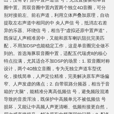
出，没有专门的中置声道信 号，无法直接驱动单音
圈中置。而双音圈中置内置两个独立4Ω音圈，可分
别对接前左、前右声道，利用立体声叠加原理，自动
提取左右声道中相同的中 央人声信 号，抵消左右差
异的乐器、环绕信 号，相当于“虚拟还原中置声道”，
既保证人声精准居中，又能和原车喇叭阻抗完美匹
配，不用加DSP也能稳定工作，这是单音圈完全做不
到的。首选海豚双音圈中置，适配五代瑞虎8的核心
特点拉满，尤其适合不加DSP的场景：1. 双音圈对称
设计，两个4Ω独立音圈，专为无独立声道车型优
化，接线简单，人声定位精准，完美解决原车声场偏
窄、人声发虚的痛点；2. 自带双路分频器，相当于音
箱的“大脑”，能精准分离高低频信 号，避免频段混淆
导致的音质浑浊，既保护中高频单元不被低频信 号
损坏，又能让中高频人声更清晰、低频衔接更自然，