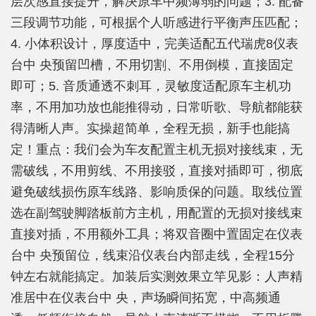
层次感直接提升，解决原车中频薄弱的问题；3. 配备
三段调节功能，可根据个人听感进行平衡声压匹配；
4. 小体积设计，厚度适中，完美适配五代瑞虎8仪表
台中 央预留凹槽，不用切割、不用倒模，直接固定
即可；5. 音质通透不刺耳，灵敏度适配原车主机功
率，不用加功放也能推得动，日常听歌、导航都能获
得清晰人声。实操超简单，全程无损，新手也能搞
定！重点：我们会为车友配置主机无损对接线束，无
需破线，不用剪线、不用接驳，直接对插即可，彻底
避免破线损伤原车线路、影响质保的问题。取线位置
选在副驾驶脚踏板前方主机，用配置的无损对接线束
直接对插，不用额外工具；将双音圈中置固定在仪表
台中 央预留位，线束沿仪表台内部走线，全程15分
钟左右就能搞定。加装后实测效果立竿见影：人声精
准居中在仪表台中 央，声场瞬间拓宽，中高频通