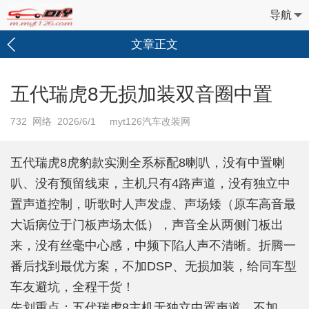
导航
文章正文
五代瑞虎8无损加装双音圈中置
732
网络 2026/6/1 myt126汽车改装网
五代瑞虎8虎豹款实测全系标配8喇叭，没有中置喇
叭、没有预留线束，主机只有4路声道，没有独立中
置声道控制，听歌时人声发虚、声场矮（原车高音最
大诟病位于门板声场太低），声音全从两侧门板出
来，没有丝毫中心感，中频下陷人声不清晰。折腾一
番后找到最优方案，不加DSP、无损加装，给同车型
车友避坑，全程干货！
先划重点：五代瑞虎8主机无独立中置声道，不加