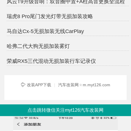
风云T9升级音响：双音圈中置+A柱高音更换全流程
瑞虎8 Pro尾门发光灯带无损加装攻略
马自达Cx-5无损加装无线CarPlay
哈弗二代大狗无损加装雾灯
荣威RX5三代混动无损加装行车记录仪
改装APP下载
|
汽车改装网
★
m.myt126.com
点击跳转微信关注myt126汽车改装网