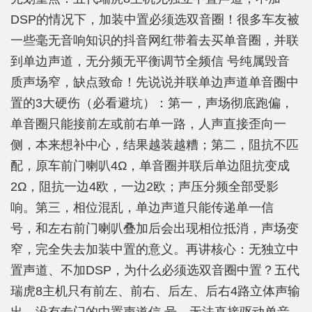
DSP的情况下，加装中置必须选双音圈！很多车友被
一些毫无音响知识的抖音网红带着去买单音圈，并联
到单边声道，无分频无平衡调节全频信 号纯属毁音
质声场窄，缺点致命！先说说并联单边声道单音圈中
置的3大硬伤（必看避坑）：第一，声场彻底跑偏，
单音圈只能接前左或前右单一路，人声直接歪向一
侧，本来想补中心，结果越装越糟；第二，阻抗不匹
配，原车前门喇叭4Ω，单音圈并联后单边阻抗变成
2Ω，阻抗一边4欧，一边2欧；声压分频全部受影
响。第三，相位混乱，单边声道只能传递单一信
号，和左右前门喇叭叠加后会出现相位抵消，声场变
窄，完全失去加装中置的意义。再讲核心：无独立中
置声道、不加DSP，为什么必须选双音圈中置？五代
瑞虎8主机只有前左、前右、后左、后右4路立体声输