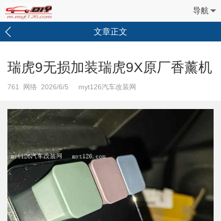
导航
文章正文
瑞虎9无损加装瑞虎9X原厂香薰机
761
网络 2026/6/5 myt126汽车改装网