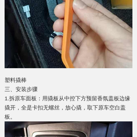
塑料撬棒
三、安装步骤
1.拆原车面板：用撬板从中控下方预留香氛盖板边缘
撬开，全是卡扣无螺丝，放心撬，取下原车空白盖
板。