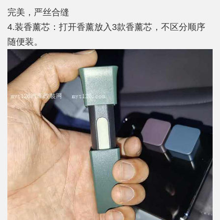
完美，严丝合缝
4.装香薰芯：打开香薰放入3款香薰芯，不区分顺序
随便装。