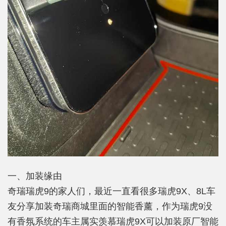
一、加装缘由
奇瑞瑞虎9的家人们，最近一直看很多瑞虎9X、8L车
友分享加装奇瑞商城里面的智能香薰，作为瑞虎9没
有香氛系统的车主属实羡慕瑞虎9X可以加装原厂智能