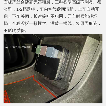
面板严丝合缝毫无违和感，三种香型高级不刺鼻、很
淡雅，1-2档足够，车内空气瞬间清新，上车自动开
启，下车关闭，长途提神不犯困，开车时候能很舒
畅；全程没拆一颗螺丝、没破一根线，复原零痕迹，
不影响质保。