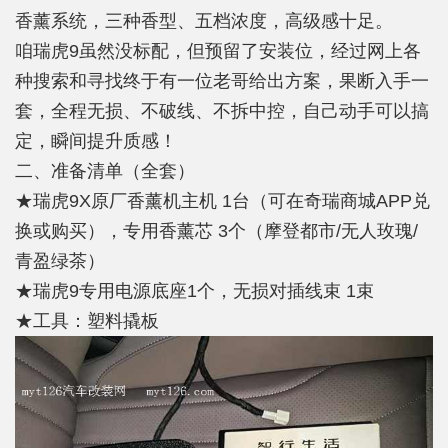
香薰系统，三种香型、五档浓度，高级感十足。
咱瑞虎9虽然没标配，但预留了安装位，经过网上各
种搜索和寻找终于有一位老哥给出方案，果断入手一
套，全程无损、不破线、不拆中控，自己动手可以搞
定，瞬间提升质感！
二、准备清单（全套）
★瑞虎9X原厂香薰机主机 1台（可在奇瑞商城APP兑
换或购买），专用香薰芯 3个（摩登都市/无人玫瑰/
青盈绿茶）
★瑞虎9专用电源底座1个，无损对插线束 1束
★工具：塑料撬板