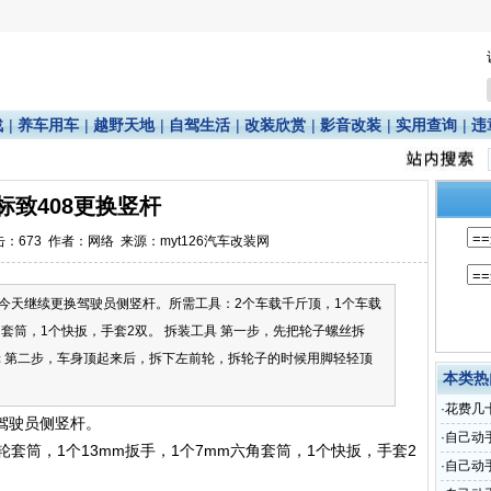
战
|
养车用车
|
越野天地
|
自驾生活
|
改装欣赏
|
影音改装
|
实用查询
|
违
标致408更换竖杆
点击：
673
作者：网络 来源：myt126汽车改装网
今天继续更换驾驶员侧竖杆。所需工具：2个车载千斤顶，1个车载
角套筒，1个快扳，手套2双。 拆装工具 第一步，先把轮子螺丝拆
轮 第二步，车身顶起来后，拆下左前轮，拆轮子的时候用脚轻轻顶
本类热
·
花费几
驾驶员侧竖杆。
·
自己动
套筒，1个13mm扳手，1个7mm六角套筒，1个快扳，手套2
·
自己动