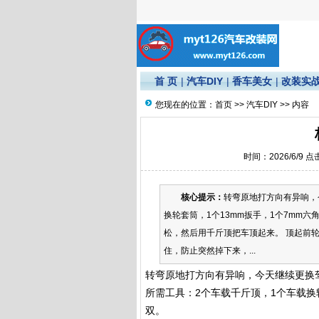
首 页
|
汽车DIY
|
香车美女
|
改装实
您现在的位置：
首页
>>
汽车DIY
>> 内容
时间：2026/6/9 
核心提示：
转弯原地打方向有异响，
换轮套筒，1个13mm扳手，1个7mm六
松，然后用千斤顶把车顶起来。 顶起前
住，防止突然掉下来，...
转弯原地打方向有异响，今天继续更换
所需工具：2个车载千斤顶，1个车载换轮
双。