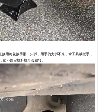
直接用梅花扳手那一头拆，用手的力拆不来，拿工具敲扳手，
间，如不固定螺杆螺母会跟转。