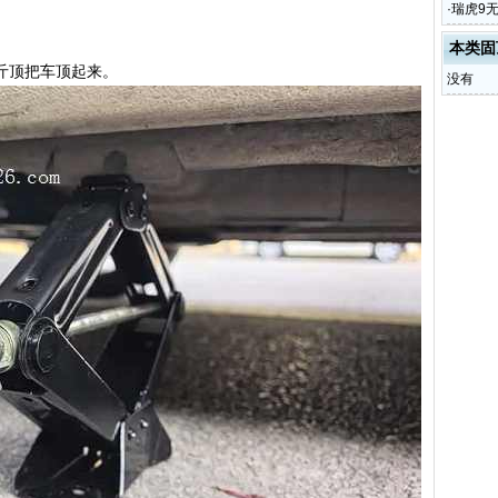
·
瑞虎9
本类固
斤顶把车顶起来。
没有