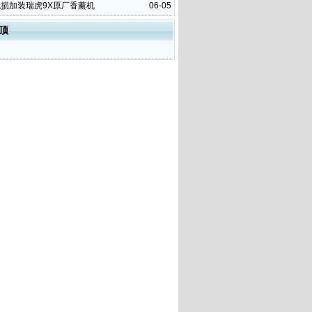
无损加装瑞虎9X原厂香薰机
06-05
顶