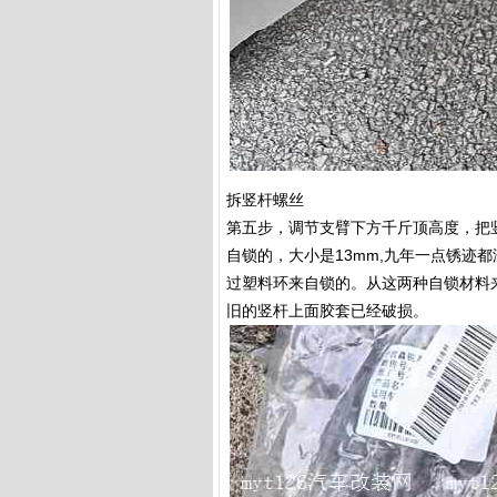
拆竖杆螺丝
第五步，调节支臂下方千斤顶高度，把
自锁的，大小是13mm,九年一点锈迹
过塑料环来自锁的。从这两种自锁材料
旧的竖杆上面胶套已经破损。