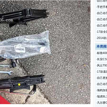
·
自己动
·
手把手
·
自己动
·
自己动
·
自己动手
·
17款
·
201
本类推
·
标致40
·
长安C
·
风云T9
·
17款
·
自己更
·
自己动
·
海鸥加
·
瑞虎8
·
凡尔赛