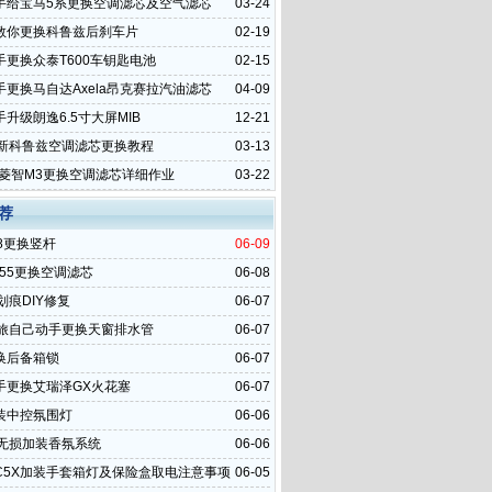
手给宝马5系更换空调滤芯及空气滤芯
03-24
教你更换科鲁兹后刹车片
02-19
手更换众泰T600车钥匙电池
02-15
手更换马自达Axela昂克赛拉汽油滤芯
04-09
升级朗逸6.5寸大屏MIB
12-21
全新科鲁兹空调滤芯更换教程
03-13
4款菱智M3更换空调滤芯详细作业
03-22
荐
8更换竖杆
06-09
S55更换空调滤芯
06-08
划痕DIY修复
06-07
嘉旅自己动手更换天窗排水管
06-07
换后备箱锁
06-07
手更换艾瑞泽GX火花塞
06-07
装中控氛围灯
06-06
L无损加装香氛系统
06-06
C5X加装手套箱灯及保险盒取电注意事项
06-05