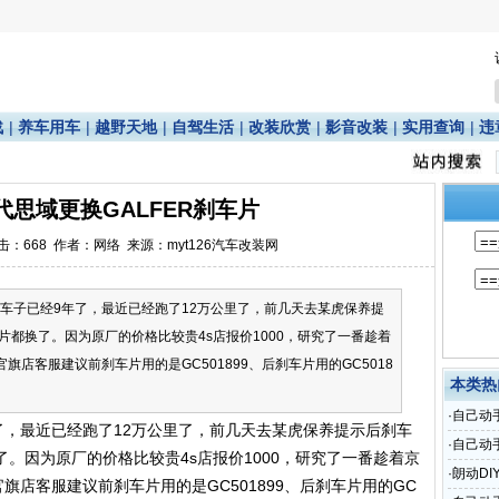
战
|
养车用车
|
越野天地
|
自驾生活
|
改装欣赏
|
影音改装
|
实用查询
|
违
十代思域更换GALFER刹车片
点击：
668
作者：网络 来源：myt126汽车改装网
觉车子已经9年了，最近已经跑了12万公里了，前几天去某虎保养提
都换了。因为原厂的价格比较贵4s店报价1000，研究了一番趁着
旗店客服建议前刹车片用的是GC501899、后刹车片用的GC5018
本类热
·
自己动
了，最近已经跑了12万公里了，前几天去某虎保养提示后刹车
·
自己动
。因为原厂的价格比较贵4s店报价1000，研究了一番趁着京
达
·
朗动DI
旗店客服建议前刹车片用的是GC501899、后刹车片用的GC