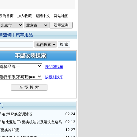
设为首页
加入收藏
繁體中文
网站地图
章查询
|
汽车用品
门
手哈弗H2换空调滤芯
02-24
手给比亚迪F3 更换机油以及清洗怠速马
02-13
Y更换冷却液
12-27