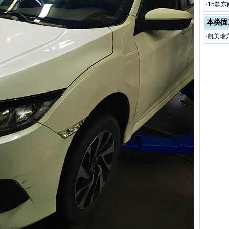
·
15款
本类固
·
凯美瑞