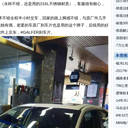
·
自己动
杯（水杯不错，还是用的316L不锈钢材质），客服很有耐心，
·
彻底治
·
彻底治愈
术不错全程半小时交车，回家的路上脚感不错，与原厂件几乎
·
标致3
。无独有偶，老婆的车原厂刹车片也是用的这个牌子，后续用的好
·
彻底解
件上京东，#GALFER刹车片。
·
英朗老
·
7万公
本类推
·
银河L
音
·
2017
·
撼路者
·
7W公
·
爱唯欧
·
14年
·
马自达
·
8年10
·
MIN