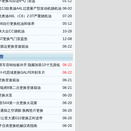
手更换马自达6气门室盖
01-12
愈13款奥迪A4L过渡量产型发动机烧机油
06-02
奥迪A6L（C6）2.0T严重烧机油
07-20
008自行更换机油和保养
05-12
决大众CC烧机油
10-28
GT更换气门室盖垫
12-08
里骐达更换变速箱油
06-22
荐
6原车音响短板补齐 隐藏加装10寸无源低
06-22
年十代思域更换GALFER刹车片
06-22
更换变速箱油
06-21
里瑞虎8第二次更换变速箱油
06-21
更换水泵
06-20
天语SX4第一次更换火花塞
06-20
3通病之空调膨 胀阀垫片更换
06-20
万公里大通G10更换正时皮带
06-20
I电子仪表更换机械仪表指南
06-20