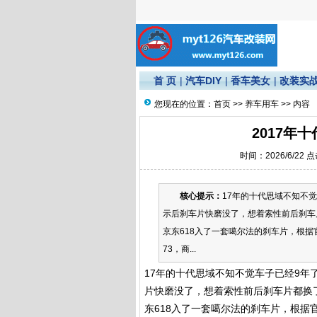
首 页
|
汽车DIY
|
香车美女
|
改装实
您现在的位置：
首页
>>
养车用车
>> 内容
2017年
时间：2026/6/22 
核心提示：
17年的十代思域不知不
示后刹车片快磨没了，想着索性前后刹车片
京东618入了一套噶尔法的刹车片，根据官
73，商...
17年的十代思域不知不觉车子已经9年
片快磨没了，想着索性前后刹车片都换了
东618入了一套噶尔法的刹车片，根据官