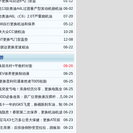
手更换马自达6气门室盖
01-12
愈13款奥迪A4L过渡量产型发动机烧机油
06-02
奥迪A6L（C6）2.0T严重烧机油
07-20
008自行更换机油和保养
05-12
决大众CC烧机油
10-28
GT更换气门室盖垫
12-08
里骐达更换变速箱油
06-22
荐
换前吊杆+平衡杆衬套
06-26
HEV保养更换制动液
06-25
更换普利司通泰然者T005轮胎
06-25
瓶突发亏电！亲身经历分享，更换电瓶全
06-25
6 iDD必备改装：原厂位替换液压撑杆，几
06-24
提升整车高级感
战十一年的GK5飞度，换桶新刹车油，制
06-24
血复活
油隐患！赛那第二次保养，更换机油机滤
06-23
放油螺丝
款宝马X3七万多公里大保健：更换ATE前
06-23
感比原厂还线性
K车主亲测：后排放倒秒变货拉拉，踏板加
06-23