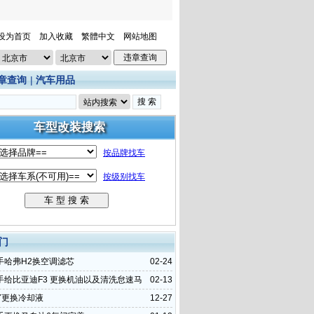
设为首页
加入收藏
繁體中文
网站地图
章查询
|
汽车用品
门
手哈弗H2换空调滤芯
02-24
手给比亚迪F3 更换机油以及清洗怠速马
02-13
Y更换冷却液
12-27