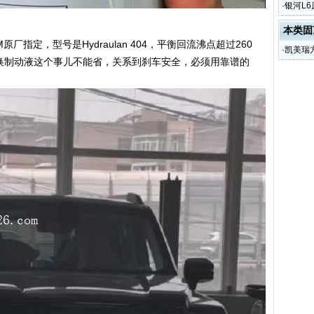
装全流
·
银河L
音
本类固
原厂指定，型号是Hydraulan 404，平衡回流沸点超过260
·
凯美瑞
。换制动液这个事儿不能省，关系到刹车安全，必须用靠谱的