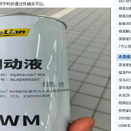
·
自己动
明平时的通过性确实可以。
·
彻底治
·
彻底治愈
·
标致3
·
彻底解
·
英朗老
·
7万公
本类推
·
雷凌更
·
猛龙P
·
宝马X1
·
爱车电
程体验
·
长安Z
十块钱
·
陪我征
动力满
·
拒绝渗
及关键
·
2020
刹，脚
·
UNI