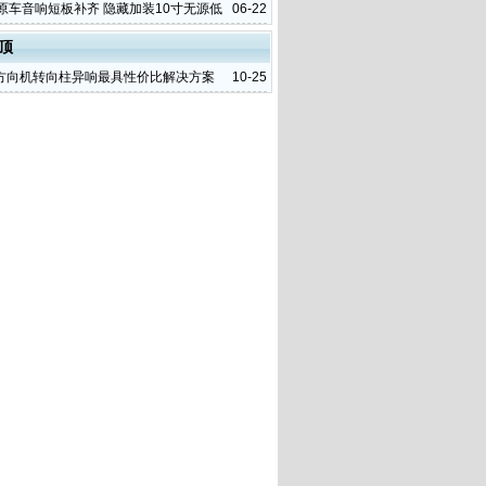
程
6原车音响短板补齐 隐藏加装10寸无源低
06-22
顶
方向机转向柱异响最具性价比解决方案
10-25