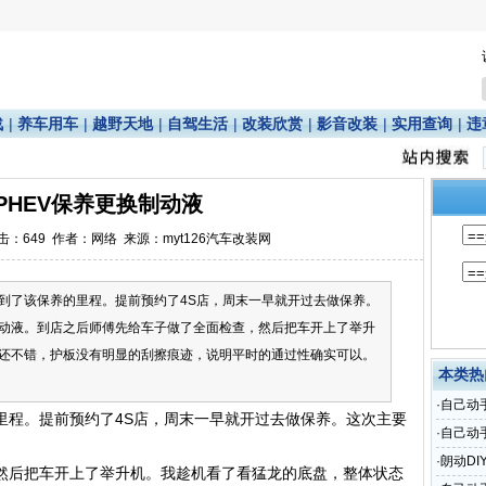
战
|
养车用车
|
越野天地
|
自驾生活
|
改装欣赏
|
影音改装
|
实用查询
|
违
PHEV保养更换制动液
点击：
649
作者：网络 来源：myt126汽车改装网
到了该保养的里程。提前预约了4S店，周末一早就开过去做保养。
动液。到店之后师傅先给车子做了全面检查，然后把车开上了举升
还不错，护板没有明显的刮擦痕迹，说明平时的通过性确实可以。
本类热
·
自己动
里程。提前预约了4S店，周末一早就开过去做保养。这次主要
·
自己动
达
·
朗动DI
然后把车开上了举升机。我趁机看了看猛龙的底盘，整体状态