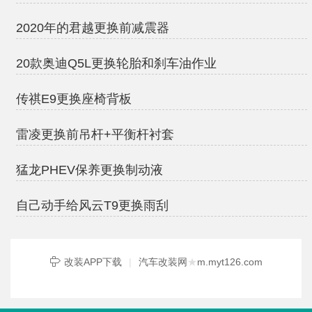
2020年的君越更换前减震器
20款奥迪Q5L更换轮胎和刹车油作业
传祺E9更换座椅背板
雷凌更换前吊杆+平衡杆衬套
猛龙PHEV保养更换制动液
自己动手给风云T9更换雨刮
改装APP下载
|
汽车改装网
★
m.myt126.com