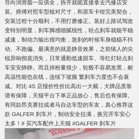
导向润滑脂一应俱全，拆开就能直接拿去汽修店安
装。师傅对照车型核对尺寸，和原车卡钳完美契合，
安装过程十分顺利，不用打磨修正。装好上路试驾改
变特别明显，刹车脚感细腻线性，轻点刹车就能平稳
减速，制动力输出很均衡，急刹的时候车身稳稳不抖
动、不跑偏。最满意的就是静音效果，之前恼人的尖
锐异响彻底消失，日常通勤低速跟车、等红灯轻点刹
车安安静静。而且掉粉量很少，轮毂不容易发黑，耐
高温性能也在线，连续下坡频 繁刹车力度也不会衰
减。对比 4S 店报价性价比高出一大截，大牌品质靠
谱有保障，天猫平台下单正品放心，售后也有保障。
有同款昂克赛拉或者马自达车型的车友，真心推荐这
款 GALFER 刹车片，制动安全拉满，换完开车安心
太多！# 买汽车配件上天猫 #GALFER 刹车片